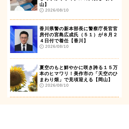
山】
2026/08/10
香川県警の新本部長に警察庁長官官
房付の宮島広成氏（５１）が８月２
４日付で着任【香川】
2026/08/10
夏空のもと鮮やかに咲き誇る１５万
本のヒマワリ！美作市の「天空のひ
まわり畑」で見頃迎える【岡山】
2026/08/10