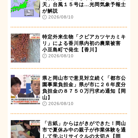
天」台風１５号は…光岡気象予報士
が解説
2026/08/10
特定外来生物「クビアカツヤカミキ
リ」による香川県内初の農業被害
小豆島町で発生【香川】
2026/08/10
県と岡山市で意見対立続く「都市公
園事業負担金」県が市に２６年度分
負担金の８７５０万円求め通知【岡
山】
2026/08/10
「古紙」からはがきができた！岡山
市で夏休み中の親子が作業体験を通
して学ぶリサイクルの大切さ【岡