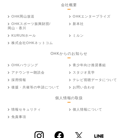
会社概要
OHK岡山放送
OHKエンタープライズ
OHKスポーツ振興財団/
新本社
岡山・香川
KURUNホール
ミルン
株式会社OHKネットコム
OHKからのお知らせ
OHKハウジング
青少年向け推奨番組
アナウンサー朗読会
スタジオ見学
採用情報
テレビ視聴データについて
後援・共催等の申請について
お問い合わせ
個人情報の取扱
情報セキュリティ
個人情報について
免責事項