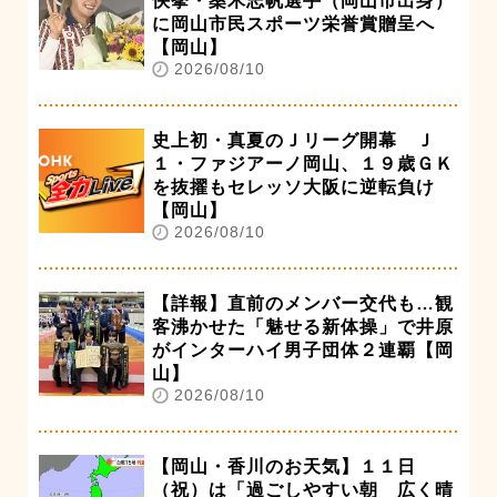
快挙・桑木志帆選手（岡山市出身）
に岡山市民スポーツ栄誉賞贈呈へ
【岡山】
2026/08/10
史上初・真夏のＪリーグ開幕 Ｊ
１・ファジアーノ岡山、１９歳ＧＫ
を抜擢もセレッソ大阪に逆転負け
【岡山】
2026/08/10
【詳報】直前のメンバー交代も…観
客沸かせた「魅せる新体操」で井原
がインターハイ男子団体２連覇【岡
山】
2026/08/10
【岡山・香川のお天気】１１日
（祝）は「過ごしやすい朝 広く晴