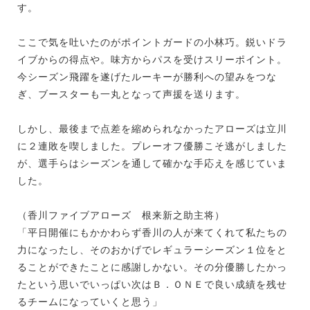
す。
ここで気を吐いたのがポイントガードの小林巧。鋭いドラ
イブからの得点や。味方からパスを受けスリーポイント。
今シーズン飛躍を遂げたルーキーが勝利への望みをつな
ぎ、ブースターも一丸となって声援を送ります。
しかし、最後まで点差を縮められなかったアローズは立川
に２連敗を喫しました。プレーオフ優勝こそ逃がしました
が、選手らはシーズンを通して確かな手応えを感じていま
した。
（香川ファイブアローズ 根来新之助主将）
「平日開催にもかかわらず香川の人が来てくれて私たちの
力になったし、そのおかげでレギュラーシーズン１位をと
ることができたことに感謝しかない。その分優勝したかっ
たという思いでいっぱい次はＢ．ＯＮＥで良い成績を残せ
るチームになっていくと思う」