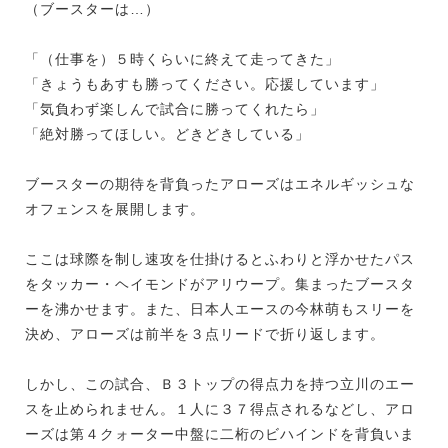
（ブースターは…）
「（仕事を）５時くらいに終えて走ってきた」
「きょうもあすも勝ってください。応援しています」
「気負わず楽しんで試合に勝ってくれたら」
「絶対勝ってほしい。どきどきしている」
ブースターの期待を背負ったアローズはエネルギッシュな
オフェンスを展開します。
ここは球際を制し速攻を仕掛けるとふわりと浮かせたパス
をタッカー・ヘイモンドがアリウープ。集まったブースタ
ーを沸かせます。また、日本人エースの今林萌もスリーを
決め、アローズは前半を３点リードで折り返します。
しかし、この試合、Ｂ３トップの得点力を持つ立川のエー
スを止められません。１人に３７得点されるなどし、アロ
ーズは第４クォーター中盤に二桁のビハインドを背負いま