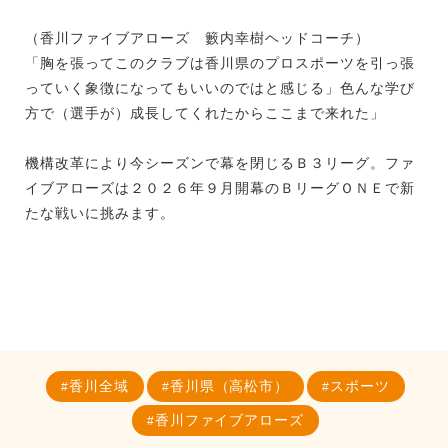
（香川ファイブアローズ 籔内幸樹ヘッドコーチ）
「胸を張ってこのクラブは香川県のプロスポーツを引っ張
っていく象徴になってもいいのではと感じる」色んな学び
方で（選手が）成長してくれたからここまで来れた」
機構改革により今シーズンで幕を閉じるＢ３リーグ。ファ
イブアローズは２０２６年９月開幕のＢリーグＯＮＥで新
たな戦いに挑みます。
香川全域
香川県（高松市）
スポーツ
香川ファイブアローズ