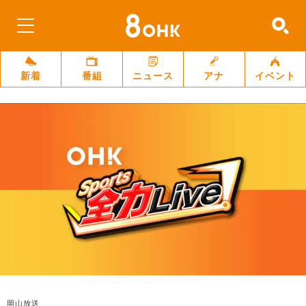
新着
番組
ニュース
アナ
イベント
岡山放送