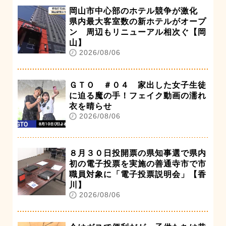
岡山市中心部のホテル競争が激化
県内最大客室数の新ホテルがオープ
ン 周辺もリニューアル相次ぐ【岡
山】
2026/08/06
ＧＴＯ ＃０４ 家出した女子生徒
に迫る魔の手！フェイク動画の濡れ
衣を晴らせ
2026/08/06
８月３０日投開票の県知事選で県内
初の電子投票を実施の善通寺市で市
職員対象に「電子投票説明会」【香
川】
2026/08/06