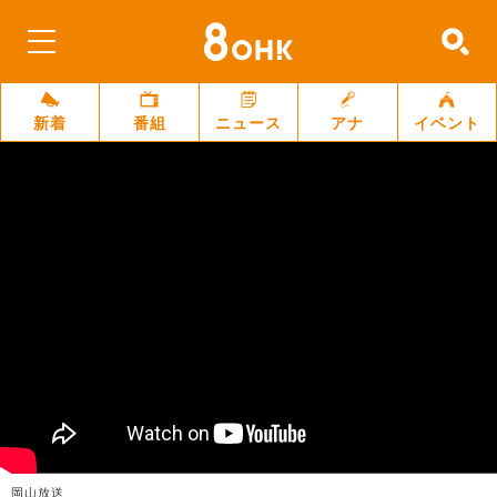
新着
番組
ニュース
アナ
イベント
岡山放送