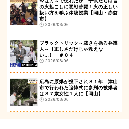
今はガスで便利だが…子供たちは昔
の火起こしに悪戦苦闘！火の正しい
扱い方を学ぶ体験授業【岡山・赤磐
市】
2026/08/06
ブラックトリック～裁きを操る弁護
人～【正しさだけじゃ救えな
い…】 ＃０４
2026/08/06
広島に原爆が投下され８１年 津山
市で行われた追悼式に参列の被爆者
は８７歳女性１人に【岡山】
2026/08/06