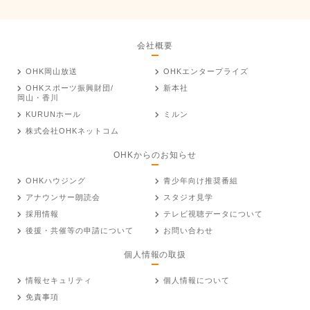
会社概要
OHK岡山放送
OHKエンタープライズ
OHKスポーツ振興財団/
新本社
岡山・香川
KURUNホール
ミルン
株式会社OHKネットコム
OHKからのお知らせ
OHKハウジング
青少年向け推奨番組
アナウンサー朗読会
スタジオ見学
採用情報
テレビ視聴データについて
後援・共催等の申請について
お問い合わせ
個人情報の取扱
情報セキュリティ
個人情報について
免責事項