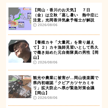
【岡山・香川のお天気】 ７日
（金）は立秋「蒸し暑い 熱中症に
注意」光岡香洋気象予報士が解説
2026/08/06
【養殖カキ「大量死」を乗り越え
て】２）カキ漁師見習いとして邑久
で働き始めた元自衛隊員の男性【岡
山】
2026/08/06
観光や農業に被害が…岡山後楽園で
県内初確認「クビアカツヤカミキ
リ」拡大防止へ県が緊急対策会議
【岡山】
2026/08/06