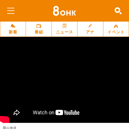
新着
番組
ニュース
アナ
イベント
岡山放送