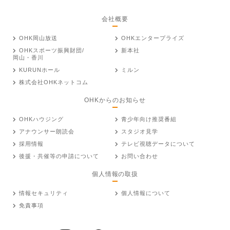
会社概要
OHK岡山放送
OHKエンタープライズ
OHKスポーツ振興財団/
新本社
岡山・香川
KURUNホール
ミルン
株式会社OHKネットコム
OHKからのお知らせ
OHKハウジング
青少年向け推奨番組
アナウンサー朗読会
スタジオ見学
採用情報
テレビ視聴データについて
後援・共催等の申請について
お問い合わせ
個人情報の取扱
情報セキュリティ
個人情報について
免責事項