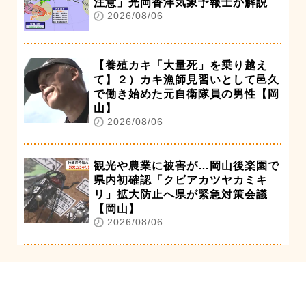
注意」光岡香洋気象予報士が解説
2026/08/06
【養殖カキ「大量死」を乗り越え
て】２）カキ漁師見習いとして邑久
で働き始めた元自衛隊員の男性【岡
山】
2026/08/06
観光や農業に被害が…岡山後楽園で
県内初確認「クビアカツヤカミキ
リ」拡大防止へ県が緊急対策会議
【岡山】
2026/08/06