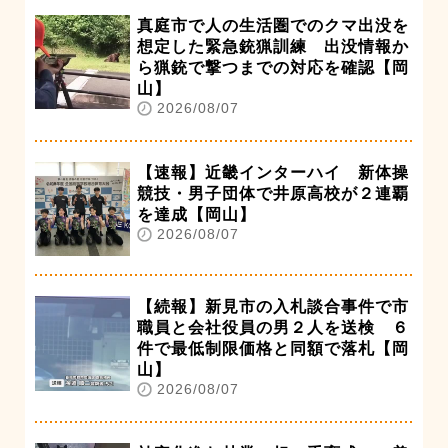
真庭市で人の生活圏でのクマ出没を
想定した緊急銃猟訓練 出没情報か
ら猟銃で撃つまでの対応を確認【岡
山】
2026/08/07
【速報】近畿インターハイ 新体操
競技・男子団体で井原高校が２連覇
を達成【岡山】
2026/08/07
【続報】新見市の入札談合事件で市
職員と会社役員の男２人を送検 ６
件で最低制限価格と同額で落札【岡
山】
2026/08/07