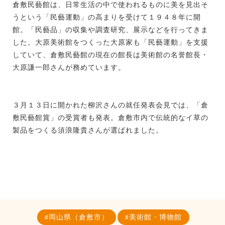
倉敷民藝館は、日常生活の中で使われるものに美を見出そ
うという「民藝運動」の高まりを受けて１９４８年に開
館。「民藝品」の収集や調査研究、展示などを行ってきま
した。大原美術館をつくった大原家も「民藝運動」を支援
していて、倉敷民藝館の現在の館長は美術館の名誉館長・
大原謙一郎さんが務めています。
３月１３日に開かれた柳沢さんの就任発表会見では、「倉
敷民藝館賞」の受賞者も発表。倉敷市内で伝統的なイ草の
製品をつくる須浪隆貴さんが選ばれました。
岡山県（倉敷市）
美術館・博物館