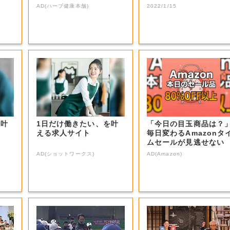
選手などの受け...
AD(ハーブ健康本舗)
2022/1/15
を叶
1日だけ働きたい、を叶
「今日の目玉商品は？
える求人サイト
毎日変わるAmazonタ
ムセールが見逃せない
AD(ショットワークス)
AD(Amazon)