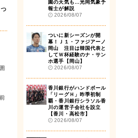
園の天気も…光岡気象予
けっ
報士が解説
2026/08/07
ついに新シーズンが開
幕！Ｊ１・ファジアーノ
岡山 注目は韓国代表と
してＷ杯経験のナ・サン
ホ選手【岡山】
囲
2026/08/07
香川銀行がハンドボール
「リーグＨ」昨季初制
前
覇・香川銀行シラソル香
川の運営子会社を設立
【香川・高松市】
2026/08/07