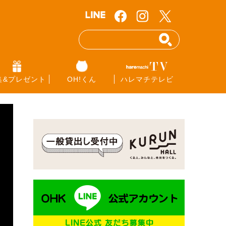
集&プレゼント
OH!くん
ハレマチテレビ