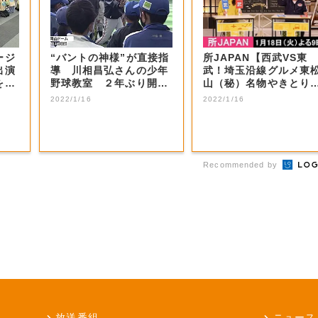
ージ
“バントの神様”が直接指
所JAPAN【西武VS東
出演
導 川相昌弘さんの少年
武！埼玉沿線グルメ東
を射
野球教室 ２年ぶり開催
山（秘）名物やきとり
【岡山・岡山...
秩父ホルモン...
2022/1/16
2022/1/16
Recommended by
放送番組
ニュース