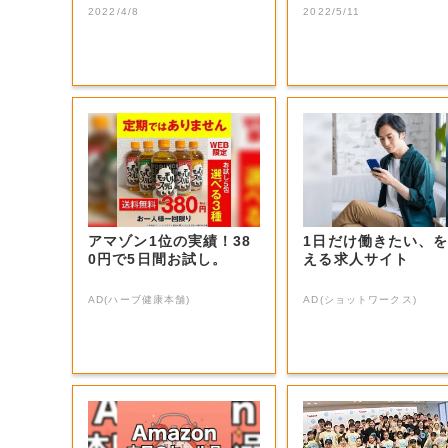
生電話クイズ」...
2022/4/8
2022/5/11
アマゾン1位の実績！38
1日だけ働きたい、
0円で5日間お試し。
える求人サイト
AD(ハーブ健康本舗)
AD(ショットワークス)