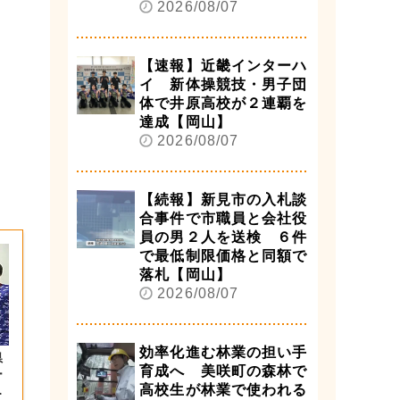
2026/08/07
【速報】近畿インターハ
イ 新体操競技・男子団
体で井原高校が２連覇を
達成【岡山】
2026/08/07
【続報】新見市の入札談
合事件で市職員と会社役
員の男２人を送検 ６件
で最低制限価格と同額で
落札【岡山】
2026/08/07
効率化進む林業の担い手
県
育成へ 美咲町の森林で
ー
高校生が林業で使われる
望