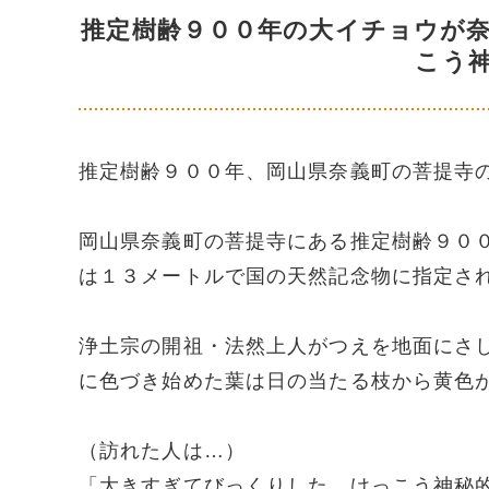
推定樹齢９００年の大イチョウが
こう
推定樹齢９００年、岡山県奈義町の菩提寺
岡山県奈義町の菩提寺にある推定樹齢９０
は１３メートルで国の天然記念物に指定さ
浄土宗の開祖・法然上人がつえを地面にさ
に色づき始めた葉は日の当たる枝から黄色
（訪れた人は…）
「大きすぎてびっくりした。けっこう神秘