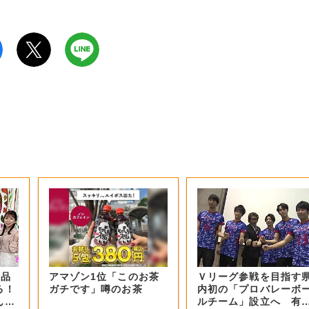
商品
アマゾン1位「このお茶
Ｖリーグ参戦を目指す
る！
ガチです」噂のお茶
内初の「プロバレーボ
ん？
ルチーム」設立へ 有