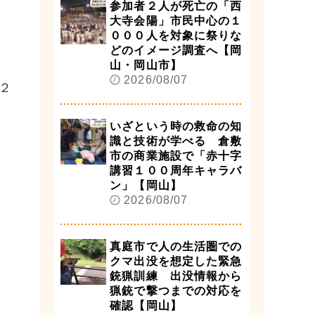
参加者２人が死亡の「西
大寺会陽」市民中心の１
０００人を対象に祭りな
どのイメージ調査へ【岡
山・岡山市】
2026/08/07
２
いざという時の救命の知
識と技術が学べる 倉敷
市の商業施設で「赤十字
講習１００周年キャラバ
ン」【岡山】
2026/08/07
真庭市で人の生活圏での
クマ出没を想定した緊急
銃猟訓練 出没情報から
猟銃で撃つまでの対応を
確認【岡山】