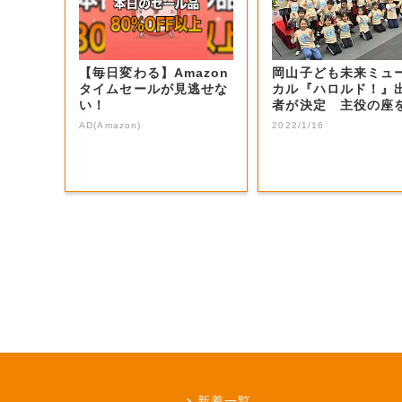
【毎日変わる】Amazon
岡山子ども未来ミュ
タイムセールが見逃せな
カル『ハロルド！』
い！
者が決定 主役の座
止めた感想は…...
AD(Amazon)
2022/1/16
新着一覧