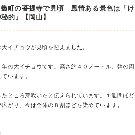
奈義町の菩提寺で見頃 風情ある景色は「
神秘的」【岡山】
の大イチョウが見頃を迎えました。
０年の大イチョウです。高さ約４０メートル、幹の周
れています。
したところ芽吹いたと伝えられています。１週間ほど
が広がり、今は全体の８割ほどを染めています。
的」