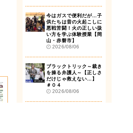
今はガスで便利だが…子
供たちは昔の火起こしに
悪戦苦闘！火の正しい扱
い方を学ぶ体験授業【岡
山・赤磐市】
2026/08/06
ブラックトリック～裁き
を操る弁護人～【正しさ
だけじゃ救えない…】
＃０４
2026/08/06
広島に原爆が投下され８
１年 津山市で行われた
技
追悼式に参列の被爆者は
目
８７歳女性１人に【岡
康