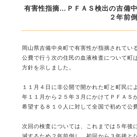
有害性指摘…ＰＦＡＳ検出の吉備
２年前
岡山県吉備中央町で有害性が指摘されてい
公費で行う次の住民の血液検査について町
方針を示しました。
１１月４日に非公開で開かれた町と町民に
年１１月から２５年３月にかけてＰＦＡＳ
希望する８１０人に対して全国で初めて公
次回の検査については、これまでは５年後
減するため２年前倒し、初回から３年後と