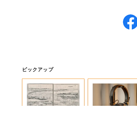
ピックアップ
手厚い“更生”施設、松平
音楽シーンを支えた6
定信の「人足寄場」
の歴史、このヘッド
で感じてみて