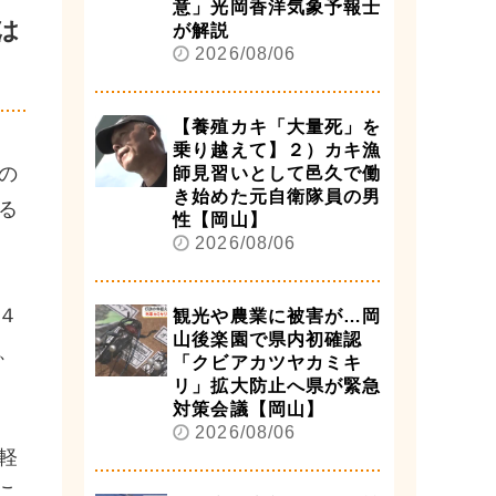
意」光岡香洋気象予報士
は
が解説
2026/08/06
【養殖カキ「大量死」を
乗り越えて】２）カキ漁
の
師見習いとして邑久で働
き始めた元自衛隊員の男
る
性【岡山】
2026/08/06
４
観光や農業に被害が…岡
山後楽園で県内初確認
、
「クビアカツヤカミキ
リ」拡大防止へ県が緊急
対策会議【岡山】
2026/08/06
軽
こ