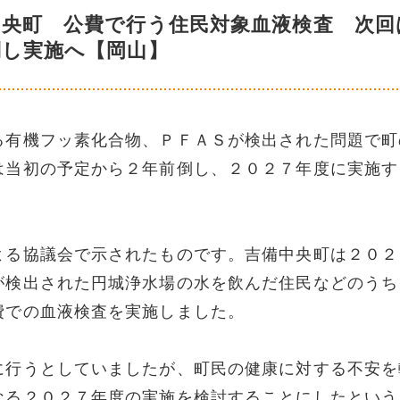
中央町 公費で行う住民対象血液検査 次回
倒し実施へ【岡山】
る有機フッ素化合物、ＰＦＡＳが検出された問題で町
は当初の予定から２年前倒し、２０２７年度に実施す
よる協議会で示されたものです。吉備中央町は２０２
が検出された円城浄水場の水を飲んだ住民などのうち
費での血液検査を実施しました。
に行うとしていましたが、町民の健康に対する不安を
なる２０２７年度の実施を検討することにしたという