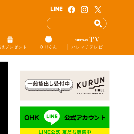
集&プレゼント
OH!くん
ハレマチテレビ