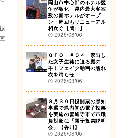
岡山市中心部のホテル競
争が激化 県内最大客室
数の新ホテルがオープ
ン 周辺もリニューアル
認
相次ぐ【岡山】
2026/08/06
査
ＧＴＯ ＃０４ 家出し
た女子生徒に迫る魔の
手！フェイク動画の濡れ
衣を晴らせ
2026/08/06
８月３０日投開票の県知
事選で県内初の電子投票
を実施の善通寺市で市職
員対象に「電子投票説明
会」【香川】
2026/08/06