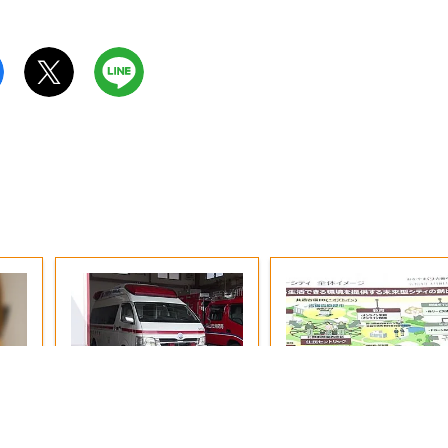
4年
救急搬送を有効に…救急
吉備中央町、デジタル
ホン
救命士の役割拡大へ
術によって課題解決を
「デジタル田園健康特
指す「デジタル田園健