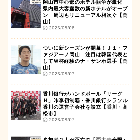
岡山市中心部のホテル競争が激化
県内最大客室数の新ホテルがオープ
ン 周辺もリニューアル相次ぐ【岡
山】
2026/08/08
ついに新シーズンが開幕！Ｊ１・フ
ァジアーノ岡山 注目は韓国代表と
してＷ杯経験のナ・サンホ選手【岡
山】
2026/08/07
香川銀行がハンドボール「リーグ
Ｈ」昨季初制覇・香川銀行シラソル
香川の運営子会社を設立【香川・高
松市】
2026/08/07
参加者２人が死亡の「西大寺会陽」