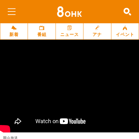
新着
番組
ニュース
アナ
イベント
岡山放送