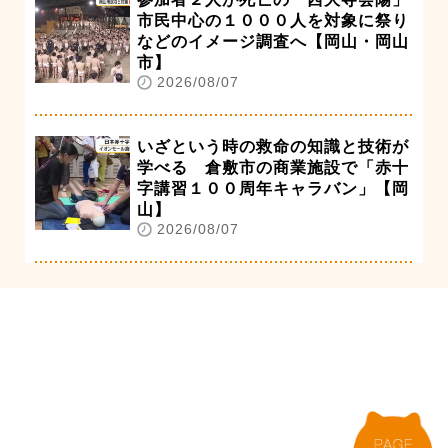
市民中心の１０００人を対象に祭り
などのイメージ調査へ【岡山・岡山
市】
2026/08/07
いざという時の救命の知識と技術が
学べる 倉敷市の商業施設で「赤十
字講習１００周年キャラバン」【岡
山】
2026/08/07