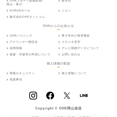
OHKスポーツ振興財団/
新本社
岡山・香川
KURUNホール
ミルン
株式会社OHKネットコム
OHKからのお知らせ
OHKハウジング
青少年向け推奨番組
アナウンサー朗読会
スタジオ見学
採用情報
テレビ視聴データについて
後援・共催等の申請について
お問い合わせ
個人情報の取扱
情報セキュリティ
個人情報について
免責事項
Copyright © OHK岡山放送