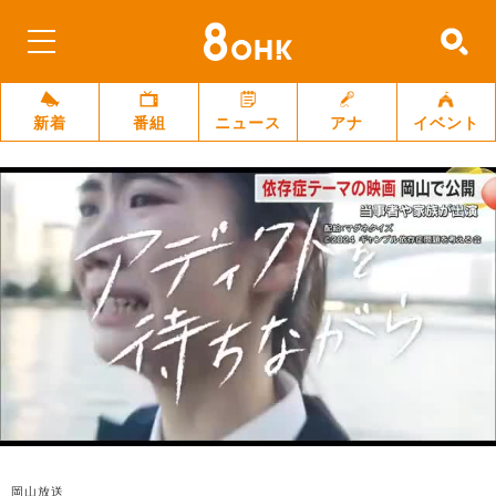
新着
番組
ニュース
アナ
イベント
岡山放送