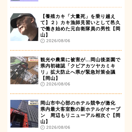
【養殖カキ「大量死」を乗り越え
て】２）カキ漁師見習いとして邑久
で働き始めた元自衛隊員の男性【岡
山】
2026/08/06
観光や農業に被害が…岡山後楽園で
県内初確認「クビアカツヤカミキ
リ」拡大防止へ県が緊急対策会議
【岡山】
2026/08/06
岡山市中心部のホテル競争が激化
県内最大客室数の新ホテルがオープ
ン 周辺もリニューアル相次ぐ【岡
山】
2026/08/06