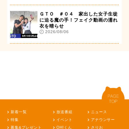
ＧＴＯ ＃０４ 家出した女子生徒
に迫る魔の手！フェイク動画の濡れ
衣を晴らせ
2026/08/06
新着一覧
放送番組
ニュース
特集
イベント
アナウンサー
募集&プレゼント
OH!くん
さりお