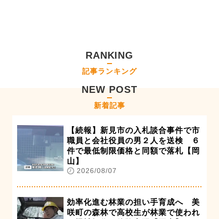
RANKING
記事ランキング
NEW POST
新着記事
【続報】新見市の入札談合事件で市
職員と会社役員の男２人を送検 ６
件で最低制限価格と同額で落札【岡
山】
2026/08/07
効率化進む林業の担い手育成へ 美
咲町の森林で高校生が林業で使われ