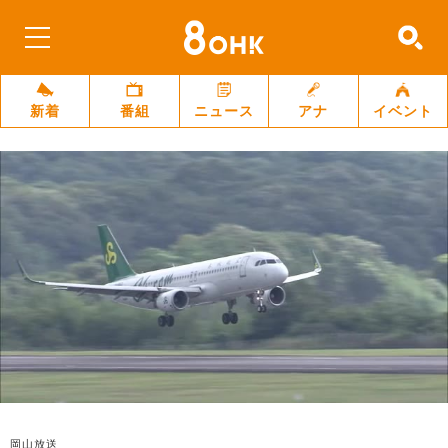
新着
番組
ニュース
アナ
イベント
岡山放送