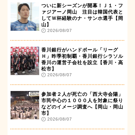
ついに新シーズンが開幕！Ｊ１・フ
ァジアーノ岡山 注目は韓国代表と
してＷ杯経験のナ・サンホ選手【岡
山】
2026/08/07
香川銀行がハンドボール「リーグ
Ｈ」昨季初制覇・香川銀行シラソル
香川の運営子会社を設立【香川・高
松市】
2026/08/07
参加者２人が死亡の「西大寺会陽」
市民中心の１０００人を対象に祭り
などのイメージ調査へ【岡山・岡山
市】
2026/08/07