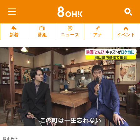
新着
番組
ニュース
アナ
イベント
岡山放送