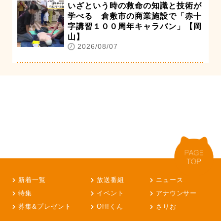
いざという時の救命の知識と技術が
学べる 倉敷市の商業施設で「赤十
字講習１００周年キャラバン」【岡
山】
2026/08/07
新着一覧
放送番組
ニュース
特集
イベント
アナウンサー
募集&プレゼント
OH!くん
さりお