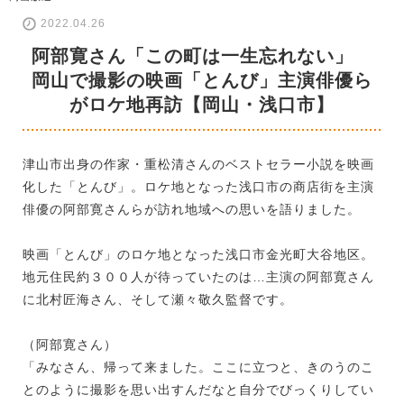
2022.04.26
阿部寛さん「この町は一生忘れない」
岡山で撮影の映画「とんび」主演俳優ら
がロケ地再訪【岡山・浅口市】
津山市出身の作家・重松清さんのベストセラー小説を映画
化した「とんび」。ロケ地となった浅口市の商店街を主演
俳優の阿部寛さんらが訪れ地域への思いを語りました。
映画「とんび」のロケ地となった浅口市金光町大谷地区。
地元住民約３００人が待っていたのは…主演の阿部寛さん
に北村匠海さん、そして瀬々敬久監督です。
（阿部寛さん）
「みなさん、帰って来ました。ここに立つと、きのうのこ
とのように撮影を思い出すんだなと自分でびっくりしてい