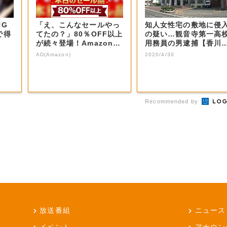
NG
「え、こんなセールやっ
知人女性宅の敷地に侵
で得
てたの？」80％OFF以上
の疑い…観音寺第一高
が続々登場！Amazonの
用務員の男逮捕【香川
本気が...
観音寺市】
AD(Amazon)
2020/4/30
Recommended by
放送番組
ニュース