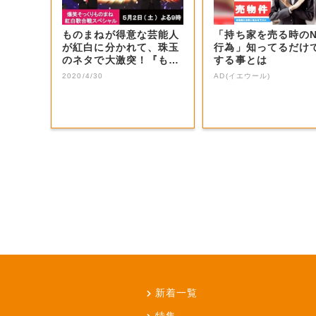
ものまねが得意な芸能人
「持ち家を売る時の
が紅白に分かれて、珠玉
行為」知ってるだけ
のネタで大激突！『もの
する事とは
まね紅白』でし...
2020/4/30
AD(イエウール)
新着一覧