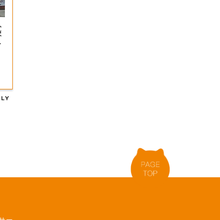
入
校
・