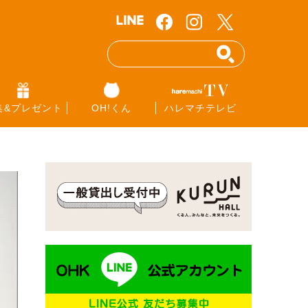
集&プレゼント
OH!くん
ハレマチテレビ