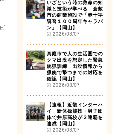
いざという時の救命の知
識と技術が学べる 倉敷
市の商業施設で「赤十字
講習１００周年キャラバ
ビ
ン」【岡山】
2026/08/07
真庭市で人の生活圏での
クマ出没を想定した緊急
銃猟訓練 出没情報から
猟銃で撃つまでの対応を
確認【岡山】
2026/08/07
【速報】近畿インターハ
イ 新体操競技・男子団
体で井原高校が２連覇を
達成【岡山】
2026/08/07