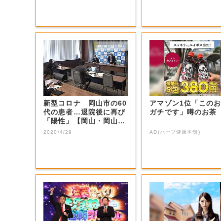
新型コロナ 岡山市の60
アマゾン1位「この
代の患者…退院後に再び
ガチです」噂のお茶
「陽性」【岡山・岡山
市】
2020/4/29
AD(ハーブ健康本舗)