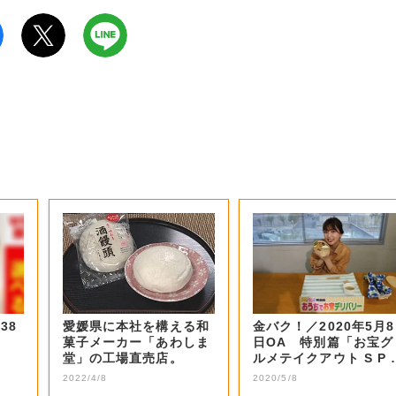
38
愛媛県に本社を構える和
金バク！／2020年5月8
菓子メーカー「あわしま
日OA 特別篇「お宝グ
堂」の工場直売店。
ルメテイクアウト S P 
二弾...
2022/4/8
2020/5/8