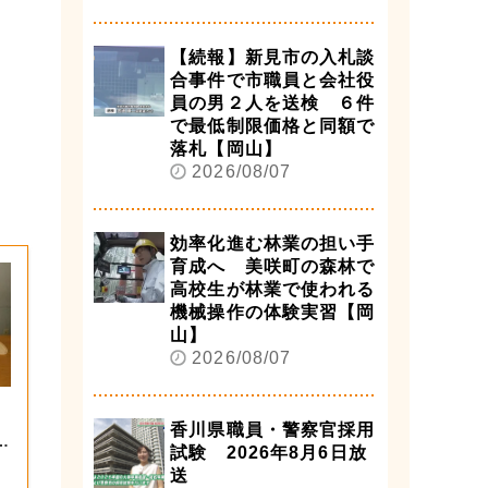
【続報】新見市の入札談
合事件で市職員と会社役
員の男２人を送検 ６件
で最低制限価格と同額で
落札【岡山】
2026/08/07
効率化進む林業の担い手
育成へ 美咲町の森林で
高校生が林業で使われる
機械操作の体験実習【岡
山】
2026/08/07
香川県職員・警察官採用
第
試験 2026年8月6日放
送