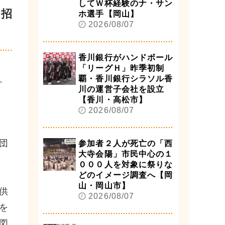
してＷ杯経験のナ・サン
を招
ホ選手【岡山】
2026/08/07
香川銀行がハンドボール
「リーグＨ」昨季初制
、
覇・香川銀行シラソル香
川の運営子会社を設立
【香川・高松市】
2026/08/07
団
参加者２人が死亡の「西
大寺会陽」市民中心の１
０００人を対象に祭りな
どのイメージ調査へ【岡
山・岡山市】
供
2026/08/07
を
図