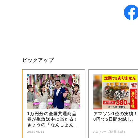
ピックアップ
1万円分の全国共通商品
アマゾン1位の実績！
券が生放送中に当たる！
0円で5日間お試し。
きょうの「なんしょん？
生電話クイズ」...
2022/5/11
AD(ハーブ健康本舗)