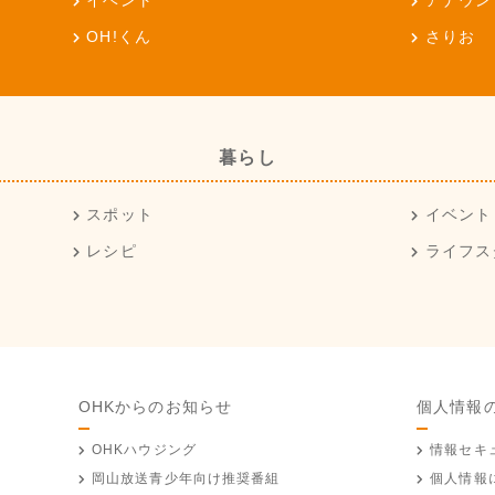
イベント
アナウン
OH!くん
さりお
暮らし
スポット
イベント
レシピ
ライフス
OHKからのお知らせ
個人情報
OHKハウジング
情報セキ
岡山放送
青少年向け推奨番組
個人情報