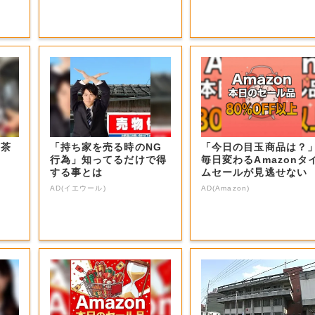
お茶
「持ち家を売る時のNG
「今日の目玉商品は？
行為」知ってるだけで得
毎日変わるAmazonタ
する事とは
ムセールが見逃せない
AD(イエウール)
AD(Amazon)