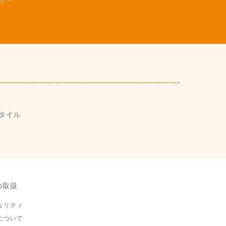
サー
タイル
の取扱
ュリティ
について