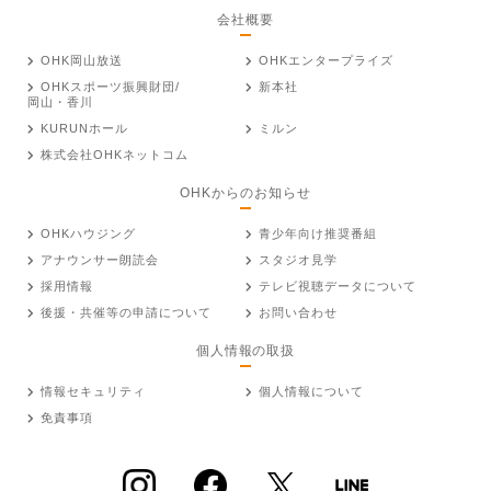
会社概要
OHK岡山放送
OHKエンタープライズ
OHKスポーツ振興財団/
新本社
岡山・香川
KURUNホール
ミルン
株式会社OHKネットコム
OHKからのお知らせ
OHKハウジング
青少年向け推奨番組
アナウンサー朗読会
スタジオ見学
採用情報
テレビ視聴データについて
後援・共催等の申請について
お問い合わせ
個人情報の取扱
情報セキュリティ
個人情報について
免責事項