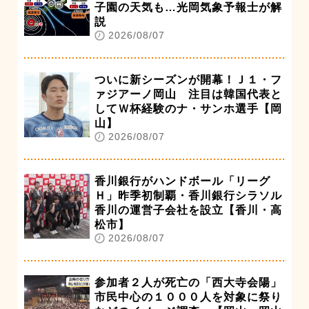
子園の天気も…光岡気象予報士が解
説
2026/08/07
ついに新シーズンが開幕！Ｊ１・フ
ァジアーノ岡山 注目は韓国代表と
してＷ杯経験のナ・サンホ選手【岡
山】
2026/08/07
香川銀行がハンドボール「リーグ
Ｈ」昨季初制覇・香川銀行シラソル
香川の運営子会社を設立【香川・高
松市】
2026/08/07
参加者２人が死亡の「西大寺会陽」
市民中心の１０００人を対象に祭り