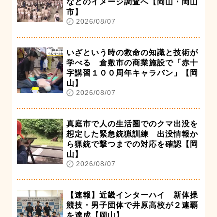
などのイメージ調査へ【岡山・岡山
市】
2026/08/07
いざという時の救命の知識と技術が
学べる 倉敷市の商業施設で「赤十
字講習１００周年キャラバン」【岡
山】
2026/08/07
真庭市で人の生活圏でのクマ出没を
想定した緊急銃猟訓練 出没情報か
ら猟銃で撃つまでの対応を確認【岡
山】
2026/08/07
【速報】近畿インターハイ 新体操
競技・男子団体で井原高校が２連覇
を達成【岡山】