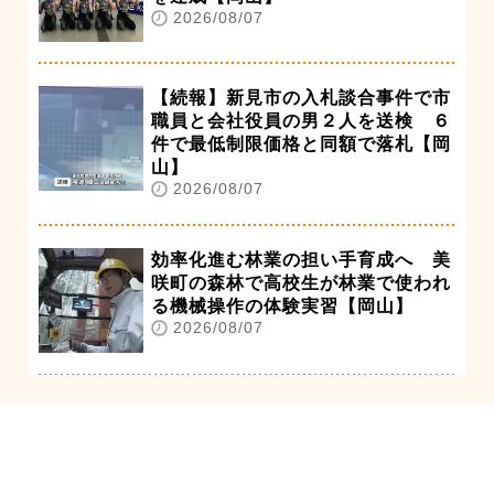
2026/08/07
【続報】新見市の入札談合事件で市
職員と会社役員の男２人を送検 ６
件で最低制限価格と同額で落札【岡
山】
2026/08/07
効率化進む林業の担い手育成へ 美
咲町の森林で高校生が林業で使われ
る機械操作の体験実習【岡山】
2026/08/07