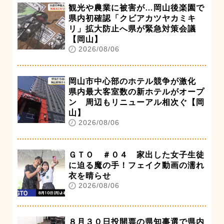
観光や農業に被害が…岡山後楽園で
県内初確認「クビアカツヤカミキ
リ」拡大防止へ県が緊急対策会議
【岡山】
2026/08/06
岡山市中心部のホテル競争が激化
県内最大客室数の新ホテルがオープ
ン 周辺もリニューアル相次ぐ【岡
山】
2026/08/06
ＧＴＯ ＃０４ 家出した女子生徒
に迫る魔の手！フェイク動画の濡れ
衣を晴らせ
2026/08/06
８月３０日投開票の県知事選で県内