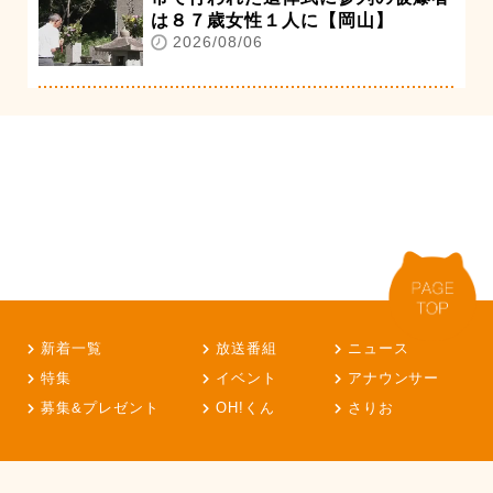
は８７歳女性１人に【岡山】
2026/08/06
新着一覧
放送番組
ニュース
特集
イベント
アナウンサー
募集&プレゼント
OH!くん
さりお