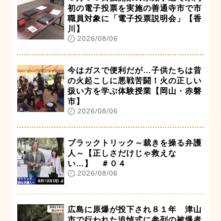
初の電子投票を実施の善通寺市で市
職員対象に「電子投票説明会」【香
川】
2026/08/06
今はガスで便利だが…子供たちは昔
の火起こしに悪戦苦闘！火の正しい
扱い方を学ぶ体験授業【岡山・赤磐
市】
2026/08/06
ブラックトリック～裁きを操る弁護
人～【正しさだけじゃ救えな
い…】 ＃０４
2026/08/06
広島に原爆が投下され８１年 津山
市で行われた追悼式に参列の被爆者