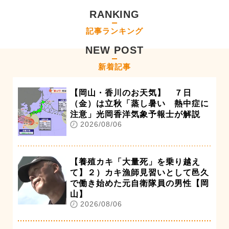
RANKING
記事ランキング
NEW POST
新着記事
【岡山・香川のお天気】 ７日
（金）は立秋「蒸し暑い 熱中症に
注意」光岡香洋気象予報士が解説
2026/08/06
【養殖カキ「大量死」を乗り越え
て】２）カキ漁師見習いとして邑久
で働き始めた元自衛隊員の男性【岡
山】
2026/08/06