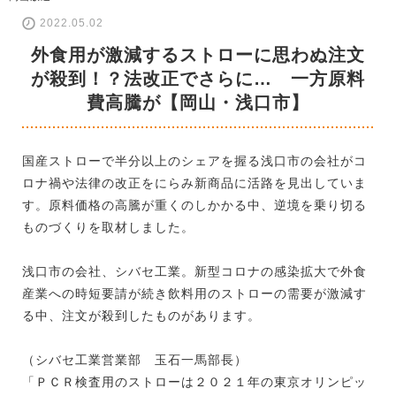
2022.05.02
外食用が激減するストローに思わぬ注文
が殺到！？法改正でさらに… 一方原料
費高騰が【岡山・浅口市】
国産ストローで半分以上のシェアを握る浅口市の会社がコ
ロナ禍や法律の改正をにらみ新商品に活路を見出していま
す。原料価格の高騰が重くのしかかる中、逆境を乗り切る
ものづくりを取材しました。
浅口市の会社、シバセ工業。新型コロナの感染拡大で外食
産業への時短要請が続き飲料用のストローの需要が激減す
る中、注文が殺到したものがあります。
（シバセ工業営業部 玉石一馬部長）
「ＰＣＲ検査用のストローは２０２１年の東京オリンピッ