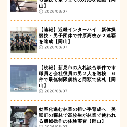
山】
2026/08/07
【速報】近畿インターハイ 新体操
競技・男子団体で井原高校が２連覇
を達成【岡山】
2026/08/07
【続報】新見市の入札談合事件で市
職員と会社役員の男２人を送検 ６
件で最低制限価格と同額で落札【岡
山】
2026/08/07
効率化進む林業の担い手育成へ 美
咲町の森林で高校生が林業で使われ
る機械操作の体験実習【岡山】
2026/08/07