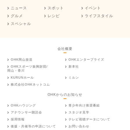
ニュース
スポット
イベント
グルメ
レシピ
ライフスタイル
スペシャル
会社概要
OHK岡山放送
OHKエンタープライズ
OHKスポーツ振興財団/
新本社
岡山・香川
KURUNホール
ミルン
株式会社OHKネットコム
OHKからのお知らせ
OHKハウジング
青少年向け推奨番組
アナウンサー朗読会
スタジオ見学
採用情報
テレビ視聴データについて
後援・共催等の申請について
お問い合わせ