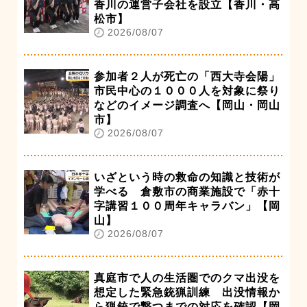
香川の運営子会社を設立【香川・高
松市】
2026/08/07
参加者２人が死亡の「西大寺会陽」
市民中心の１０００人を対象に祭り
などのイメージ調査へ【岡山・岡山
市】
2026/08/07
いざという時の救命の知識と技術が
学べる 倉敷市の商業施設で「赤十
字講習１００周年キャラバン」【岡
山】
2026/08/07
真庭市で人の生活圏でのクマ出没を
想定した緊急銃猟訓練 出没情報か
ら猟銃で撃つまでの対応を確認【岡