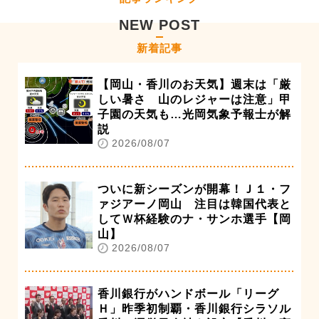
NEW POST
新着記事
【岡山・香川のお天気】週末は「厳
しい暑さ 山のレジャーは注意」甲
子園の天気も…光岡気象予報士が解
説
2026/08/07
ついに新シーズンが開幕！Ｊ１・フ
ァジアーノ岡山 注目は韓国代表と
してＷ杯経験のナ・サンホ選手【岡
山】
2026/08/07
香川銀行がハンドボール「リーグ
Ｈ」昨季初制覇・香川銀行シラソル