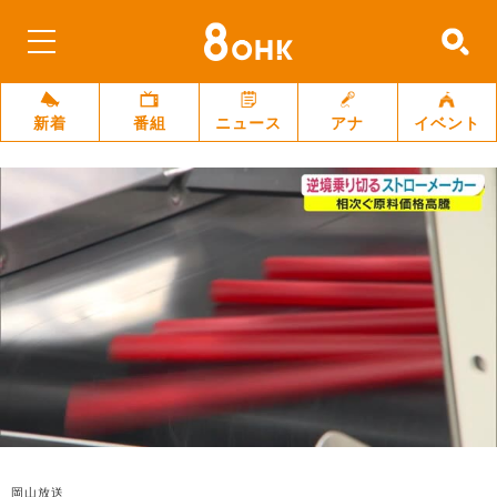
新着
番組
ニュース
アナ
イベント
岡山放送