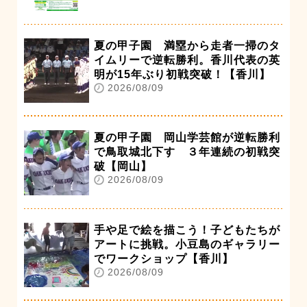
夏の甲子園 満塁から走者一掃のタ
イムリーで逆転勝利。香川代表の英
明が15年ぶり初戦突破！【香川】
2026/08/09
夏の甲子園 岡山学芸館が逆転勝利
で鳥取城北下す ３年連続の初戦突
破【岡山】
2026/08/09
手や足で絵を描こう！子どもたちが
アートに挑戦。小豆島のギャラリー
でワークショップ【香川】
2026/08/09