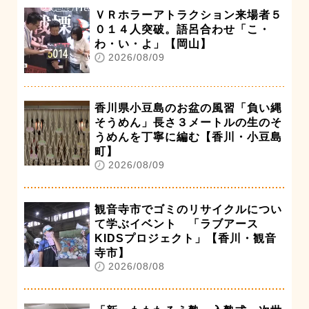
ＶＲホラーアトラクション来場者５
０１４人突破。語呂合わせ「こ・
わ・い・よ」【岡山】
2026/08/09
香川県小豆島のお盆の風習「負い縄
そうめん」長さ３メートルの生のそ
うめんを丁寧に編む【香川・小豆島
町】
2026/08/09
観音寺市でゴミのリサイクルについ
て学ぶイベント 「ラブアース
KIDSプロジェクト」【香川・観音
寺市】
2026/08/08