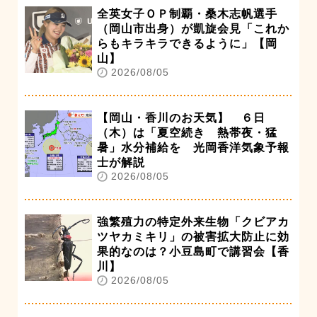
全英女子ＯＰ制覇・桑木志帆選手
（岡山市出身）が凱旋会見「これか
らもキラキラできるように」【岡
山】
2026/08/05
【岡山・香川のお天気】 ６日
（木）は「夏空続き 熱帯夜・猛
暑」水分補給を 光岡香洋気象予報
士が解説
2026/08/05
強繁殖力の特定外来生物「クビアカ
ツヤカミキリ」の被害拡大防止に効
果的なのは？小豆島町で講習会【香
川】
2026/08/05