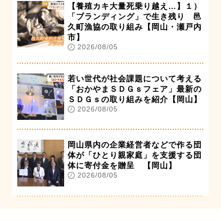
【養殖カキ大量死乗り越え…】１）
「ブランディング」で生き残り 邑
久町漁協の取り組み【岡山・瀬戸内
市】
2026/08/05
若い世代が社会課題について考える
「おかやまＳＤＧｓフェア」最新の
ＳＤＧｓの取り組みを紹介【岡山】
2026/08/05
岡山県内の企業経営者などで作る団
体が「ひとり親家庭」を支援する団
体に寄付金を贈呈 【岡山】
2026/08/05