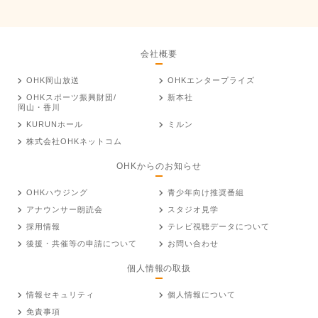
会社概要
OHK岡山放送
OHKエンタープライズ
OHKスポーツ振興財団/
新本社
岡山・香川
KURUNホール
ミルン
株式会社OHKネットコム
OHKからのお知らせ
OHKハウジング
青少年向け推奨番組
アナウンサー朗読会
スタジオ見学
採用情報
テレビ視聴データについて
後援・共催等の申請について
お問い合わせ
個人情報の取扱
情報セキュリティ
個人情報について
免責事項