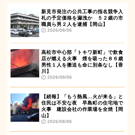
新見市発注の公共工事の指名競争入
札の予定価格を漏洩か ５２歳の市
職員ら男２人を逮捕【岡山】
2026/08/06
高松市中心部「トキワ新町」で飲食
店が燃える火事 煙を吸った８６歳
男性１人を搬送も命に別条なし【香
川】
2026/08/06
【続報】「もう熱風…火が来る」と
住民は不安な夜 早島町の住宅地で
火事 建設会社の作業場を全焼【岡
山】
2026/08/06