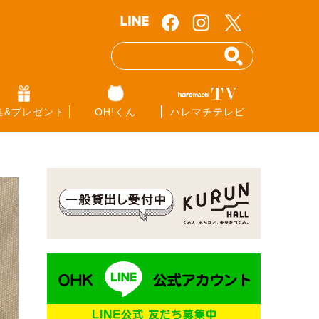
集&プレゼント
OH!くん
ハレマチテレビ