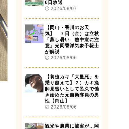
6日放送
2026/08/07
【岡山・香川のお天
気】 ７日（金）は立秋
「蒸し暑い 熱中症に注
意」光岡香洋気象予報士
が解説
2026/08/06
【養殖カキ「大量死」を
乗り越えて】２）カキ漁
師見習いとして邑久で働
き始めた元自衛隊員の男
性【岡山】
2026/08/06
観光や農業に被害が…岡