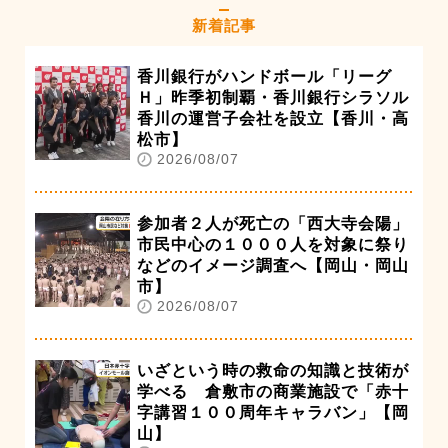
新着記事
香川銀行がハンドボール「リーグ
Ｈ」昨季初制覇・香川銀行シラソル
香川の運営子会社を設立【香川・高
松市】
2026/08/07
参加者２人が死亡の「西大寺会陽」
市民中心の１０００人を対象に祭り
などのイメージ調査へ【岡山・岡山
市】
2026/08/07
いざという時の救命の知識と技術が
学べる 倉敷市の商業施設で「赤十
字講習１００周年キャラバン」【岡
山】