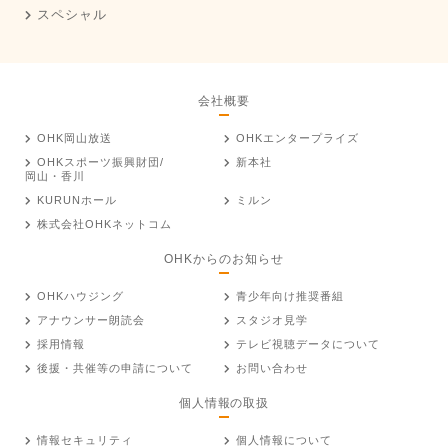
スペシャル
会社概要
OHK岡山放送
OHKエンタープライズ
OHKスポーツ振興財団/
新本社
岡山・香川
KURUNホール
ミルン
株式会社OHKネットコム
OHKからのお知らせ
OHKハウジング
青少年向け推奨番組
アナウンサー朗読会
スタジオ見学
採用情報
テレビ視聴データについて
後援・共催等の申請について
お問い合わせ
個人情報の取扱
情報セキュリティ
個人情報について