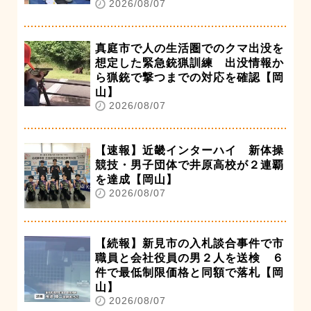
2026/08/07
真庭市で人の生活圏でのクマ出没を
想定した緊急銃猟訓練 出没情報か
ら猟銃で撃つまでの対応を確認【岡
山】
2026/08/07
【速報】近畿インターハイ 新体操
競技・男子団体で井原高校が２連覇
を達成【岡山】
2026/08/07
【続報】新見市の入札談合事件で市
職員と会社役員の男２人を送検 ６
件で最低制限価格と同額で落札【岡
山】
2026/08/07