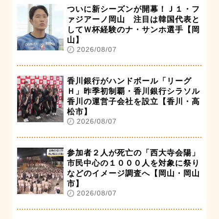
ついに新シーズンが開幕！Ｊ１・フ
ァジアーノ岡山 注目は韓国代表と
してＷ杯経験のナ・サンホ選手【岡
山】
2026/08/07
香川銀行がハンドボール「リーグ
Ｈ」昨季初制覇・香川銀行シラソル
香川の運営子会社を設立【香川・高
松市】
2026/08/07
参加者２人が死亡の「西大寺会陽」
市民中心の１０００人を対象に祭り
などのイメージ調査へ【岡山・岡山
市】
2026/08/07