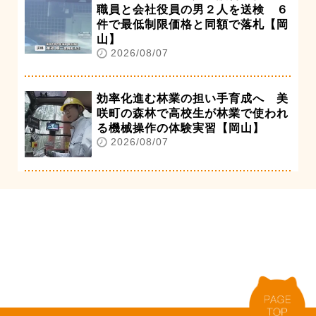
職員と会社役員の男２人を送検 ６
件で最低制限価格と同額で落札【岡
山】
2026/08/07
効率化進む林業の担い手育成へ 美
咲町の森林で高校生が林業で使われ
る機械操作の体験実習【岡山】
2026/08/07