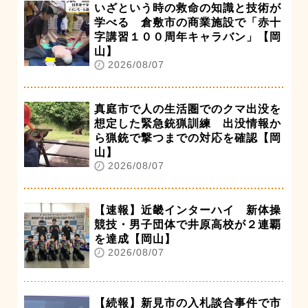
いざという時の救命の知識と技術が
学べる 倉敷市の商業施設で「赤十
字講習１００周年キャラバン」【岡
山】
2026/08/07
真庭市で人の生活圏でのクマ出没を
想定した緊急銃猟訓練 出没情報か
ら猟銃で撃つまでの対応を確認【岡
山】
2026/08/07
【速報】近畿インターハイ 新体操
競技・男子団体で井原高校が２連覇
を達成【岡山】
2026/08/07
【続報】新見市の入札談合事件で市