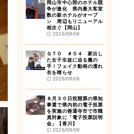
岡山市中心部のホテル競
争が激化 県内最大客室
数の新ホテルがオープ
ン 周辺もリニューアル
相次ぐ【岡山】
2026/08/06
ＧＴＯ ＃０４ 家出し
た女子生徒に迫る魔の
手！フェイク動画の濡れ
衣を晴らせ
2026/08/06
８月３０日投開票の県知
事選で県内初の電子投票
を実施の善通寺市で市職
員対象に「電子投票説明
会」【香川】
2026/08/06