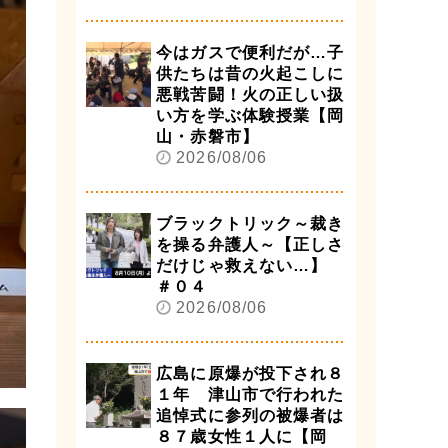
今はガスで便利だが…子
供たちは昔の火起こしに
悪戦苦闘！火の正しい扱
い方を学ぶ体験授業【岡
山・赤磐市】
2026/08/06
ブラックトリック～裁き
を操る弁護人～【正しさ
だけじゃ救えない…】
＃０４
2026/08/06
広島に原爆が投下され８
１年 津山市で行われた
追悼式に参列の被爆者は
８７歳女性１人に【岡