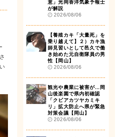
意」光岡香洋気象予報士
が解説
2026/08/06
【養殖カキ「大量死」を
乗り越えて】２）カキ漁
ー
師見習いとして邑久で働
き始めた元自衛隊員の男
さ
性【岡山】
い
2026/08/06
観光や農業に被害が…岡
山後楽園で県内初確認
「クビアカツヤカミキ
リ」拡大防止へ県が緊急
対策会議【岡山】
2026/08/06