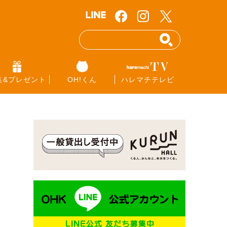
集&プレゼント
OH!くん
ハレマチテレビ