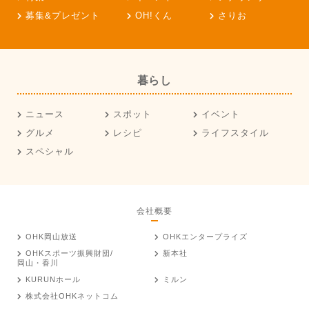
募集&プレゼント
OH!くん
さりお
暮らし
ニュース
スポット
イベント
グルメ
レシピ
ライフスタイル
スペシャル
会社概要
OHK岡山放送
OHKエンタープライズ
OHKスポーツ振興財団/
新本社
岡山・香川
KURUNホール
ミルン
株式会社OHKネットコム