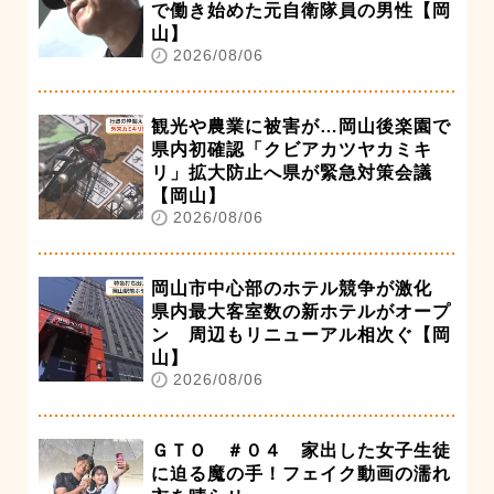
で働き始めた元自衛隊員の男性【岡
山】
2026/08/06
観光や農業に被害が…岡山後楽園で
県内初確認「クビアカツヤカミキ
リ」拡大防止へ県が緊急対策会議
【岡山】
2026/08/06
岡山市中心部のホテル競争が激化
県内最大客室数の新ホテルがオープ
ン 周辺もリニューアル相次ぐ【岡
山】
2026/08/06
ＧＴＯ ＃０４ 家出した女子生徒
に迫る魔の手！フェイク動画の濡れ