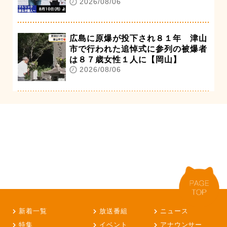
2026/08/06
広島に原爆が投下され８１年 津山
市で行われた追悼式に参列の被爆者
は８７歳女性１人に【岡山】
2026/08/06
新着一覧
放送番組
ニュース
特集
イベント
アナウンサー