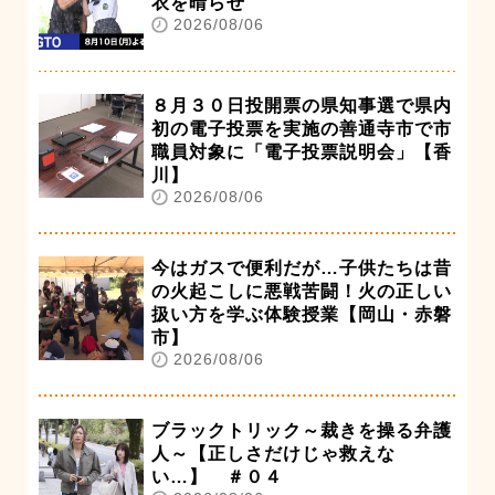
衣を晴らせ
2026/08/06
８月３０日投開票の県知事選で県内
初の電子投票を実施の善通寺市で市
職員対象に「電子投票説明会」【香
川】
2026/08/06
今はガスで便利だが…子供たちは昔
の火起こしに悪戦苦闘！火の正しい
扱い方を学ぶ体験授業【岡山・赤磐
市】
2026/08/06
ブラックトリック～裁きを操る弁護
人～【正しさだけじゃ救えな
い…】 ＃０４