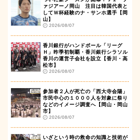
ァジアーノ岡山 注目は韓国代表と
してＷ杯経験のナ・サンホ選手【岡
山】
2026/08/07
香川銀行がハンドボール「リーグ
Ｈ」昨季初制覇・香川銀行シラソル
香川の運営子会社を設立【香川・高
松市】
2026/08/07
参加者２人が死亡の「西大寺会陽」
市民中心の１０００人を対象に祭り
などのイメージ調査へ【岡山・岡山
市】
2026/08/07
いざという時の救命の知識と技術が