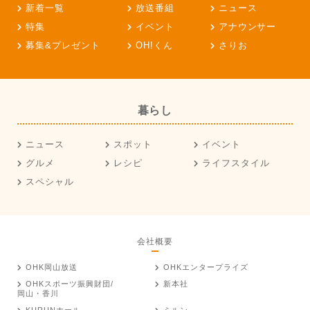
新着一覧
放送番組
ニュース
特集
イベント
アナウンサー
募集&プレゼント
OH!くん
さりお
暮らし
ニュース
スポット
イベント
グルメ
レシピ
ライフスタイル
スペシャル
会社概要
OHK岡山放送
OHKエンタープライズ
OHKスポーツ振興財団/
新本社
岡山・香川
KURUNホール
ミルン