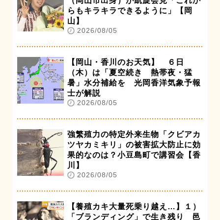
（岡山市出身）が凱旋会見「これか
らもキラキラできるように」【岡
山】
2026/08/05
【岡山・香川のお天気】 ６日
（木）は「夏空続き 熱帯夜・猛
暑」水分補給を 光岡香洋気象予報
士が解説
2026/08/05
強繁殖力の特定外来生物「クビアカ
ツヤカミキリ」の被害拡大防止に効
果的なのは？小豆島町で講習会【香
川】
2026/08/05
【養殖カキ大量死乗り越え…】１）
「ブランディング」で生き残り 邑