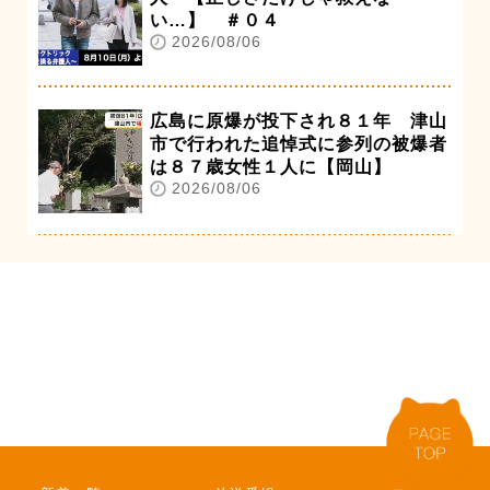
い…】 ＃０４
2026/08/06
広島に原爆が投下され８１年 津山
市で行われた追悼式に参列の被爆者
は８７歳女性１人に【岡山】
2026/08/06