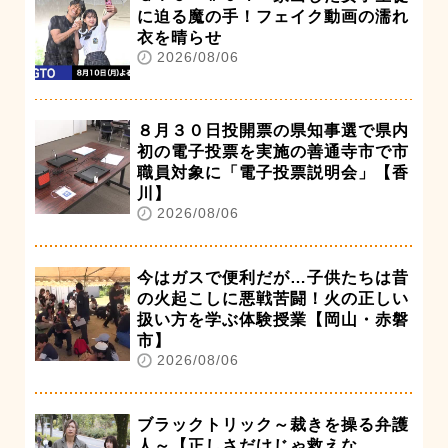
に迫る魔の手！フェイク動画の濡れ
衣を晴らせ
2026/08/06
８月３０日投開票の県知事選で県内
初の電子投票を実施の善通寺市で市
職員対象に「電子投票説明会」【香
川】
2026/08/06
今はガスで便利だが…子供たちは昔
の火起こしに悪戦苦闘！火の正しい
扱い方を学ぶ体験授業【岡山・赤磐
市】
2026/08/06
ブラックトリック～裁きを操る弁護
人～【正しさだけじゃ救えな