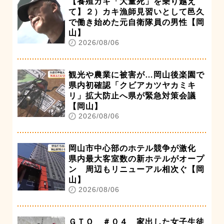
【養殖カキ「大量死」を乗り越え
て】２）カキ漁師見習いとして邑久
で働き始めた元自衛隊員の男性【岡
山】
2026/08/06
観光や農業に被害が…岡山後楽園で
県内初確認「クビアカツヤカミキ
リ」拡大防止へ県が緊急対策会議
【岡山】
2026/08/06
岡山市中心部のホテル競争が激化
県内最大客室数の新ホテルがオープ
ン 周辺もリニューアル相次ぐ【岡
山】
2026/08/06
ＧＴＯ ＃０４ 家出した女子生徒