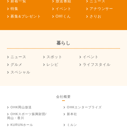
新着一覧
放送番組
ニュース
特集
イベント
アナウンサー
募集&プレゼント
OH!くん
さりお
暮らし
ニュース
スポット
イベント
グルメ
レシピ
ライフスタイル
スペシャル
会社概要
OHK岡山放送
OHKエンタープライズ
OHKスポーツ振興財団/
新本社
岡山・香川
KURUNホール
ミルン