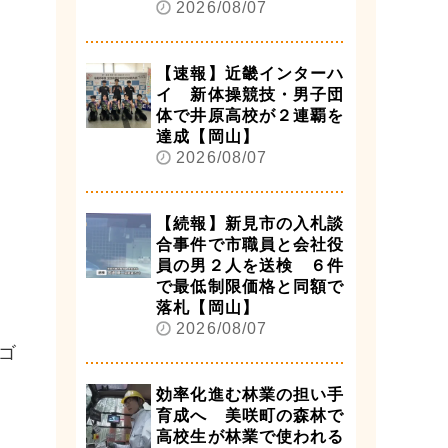
2026/08/07
【速報】近畿インターハ
イ 新体操競技・男子団
体で井原高校が２連覇を
達成【岡山】
2026/08/07
【続報】新見市の入札談
合事件で市職員と会社役
員の男２人を送検 ６件
で最低制限価格と同額で
落札【岡山】
2026/08/07
ゴ
効率化進む林業の担い手
育成へ 美咲町の森林で
高校生が林業で使われる