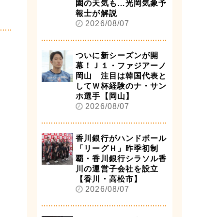
園の天気も…光岡気象予
報士が解説
2026/08/07
ついに新シーズンが開
幕！Ｊ１・ファジアーノ
岡山 注目は韓国代表と
してＷ杯経験のナ・サン
ホ選手【岡山】
2026/08/07
香川銀行がハンドボール
「リーグＨ」昨季初制
覇・香川銀行シラソル香
川の運営子会社を設立
【香川・高松市】
2026/08/07