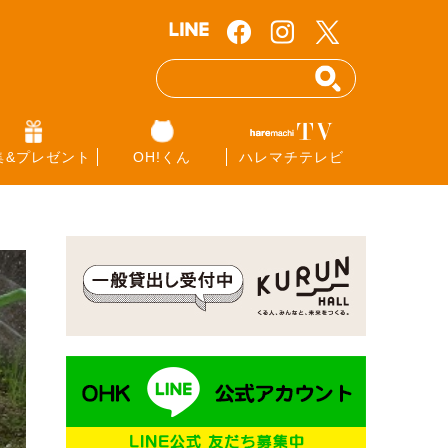
集&プレゼント
OH!くん
ハレマチテレビ