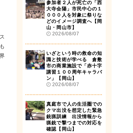
参加者２人が死亡の「西
大寺会陽」市民中心の１
０００人を対象に祭りな
どのイメージ調査へ【岡
山・岡山市】
2026/08/07
ス
も
いざという時の救命の知
界
識と技術が学べる 倉敷
市の商業施設で「赤十字
講習１００周年キャラバ
ン」【岡山】
2026/08/07
真庭市で人の生活圏での
クマ出没を想定した緊急
銃猟訓練 出没情報から
猟銃で撃つまでの対応を
確認【岡山】