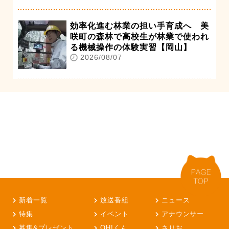
効率化進む林業の担い手育成へ 美
咲町の森林で高校生が林業で使われ
る機械操作の体験実習【岡山】
2026/08/07
新着一覧
放送番組
ニュース
特集
イベント
アナウンサー
募集&プレゼント
OH!くん
さりお