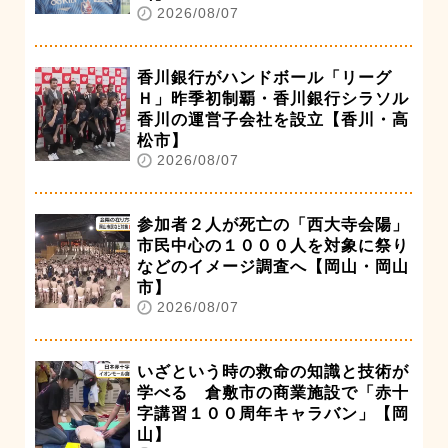
2026/08/07
香川銀行がハンドボール「リーグ
Ｈ」昨季初制覇・香川銀行シラソル
香川の運営子会社を設立【香川・高
松市】
2026/08/07
参加者２人が死亡の「西大寺会陽」
市民中心の１０００人を対象に祭り
などのイメージ調査へ【岡山・岡山
市】
2026/08/07
いざという時の救命の知識と技術が
学べる 倉敷市の商業施設で「赤十
字講習１００周年キャラバン」【岡
山】