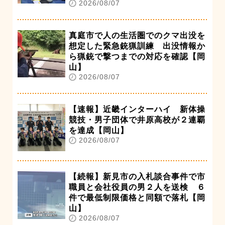
2026/08/07
真庭市で人の生活圏でのクマ出没を
想定した緊急銃猟訓練 出没情報か
ら猟銃で撃つまでの対応を確認【岡
山】
2026/08/07
【速報】近畿インターハイ 新体操
競技・男子団体で井原高校が２連覇
を達成【岡山】
2026/08/07
【続報】新見市の入札談合事件で市
職員と会社役員の男２人を送検 ６
件で最低制限価格と同額で落札【岡
山】
2026/08/07