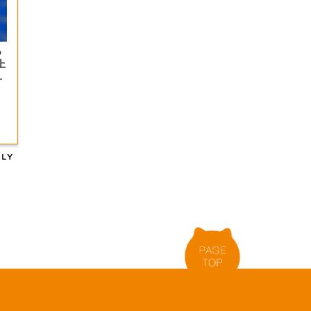
っ
上
の