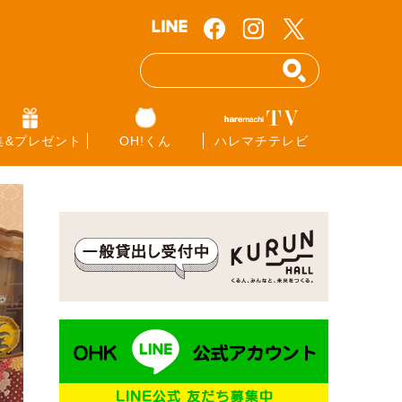
集&プレゼント
OH!くん
ハレマチテレビ