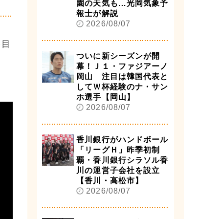
園の天気も…光岡気象予
報士が解説
2026/08/07
を目
ついに新シーズンが開
幕！Ｊ１・ファジアーノ
岡山 注目は韓国代表と
してＷ杯経験のナ・サン
ホ選手【岡山】
2026/08/07
香川銀行がハンドボール
「リーグＨ」昨季初制
覇・香川銀行シラソル香
川の運営子会社を設立
【香川・高松市】
2026/08/07