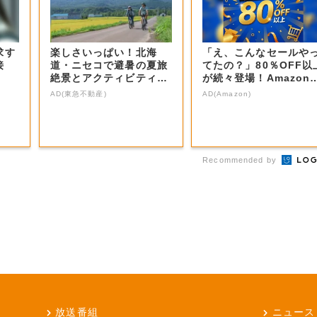
求す
楽しさいっぱい！北海
「え、こんなセールや
接
道・ニセコで避暑の夏旅
てたの？」80％OFF以
絶景とアクティビティが
が続々登場！Amazon
揃う「ニセコ東...
本気が...
AD(東急不動産)
AD(Amazon)
Recommended by
放送番組
ニュース