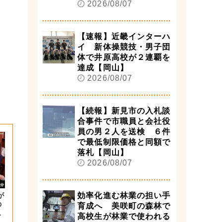
2026/08/07
【速報】近畿インターハ
イ 新体操競技・男子団
体で井原高校が２連覇を
達成【岡山】
2026/08/07
【続報】新見市の入札談
合事件で市職員と会社役
員の男２人を送検 ６件
で最低制限価格と同額で
落札【岡山】
2026/08/07
が
効率化進む林業の担い手
の
育成へ 美咲町の森林で
大
高校生が林業で使われる