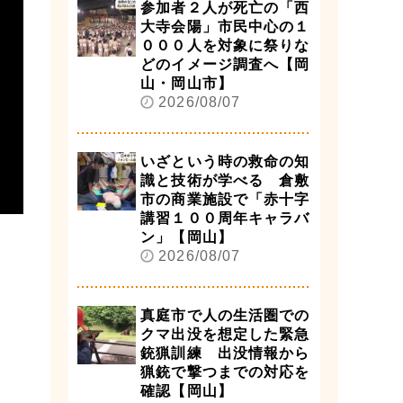
参加者２人が死亡の「西
大寺会陽」市民中心の１
０００人を対象に祭りな
どのイメージ調査へ【岡
山・岡山市】
2026/08/07
いざという時の救命の知
識と技術が学べる 倉敷
市の商業施設で「赤十字
講習１００周年キャラバ
ン」【岡山】
2026/08/07
真庭市で人の生活圏での
クマ出没を想定した緊急
銃猟訓練 出没情報から
猟銃で撃つまでの対応を
確認【岡山】