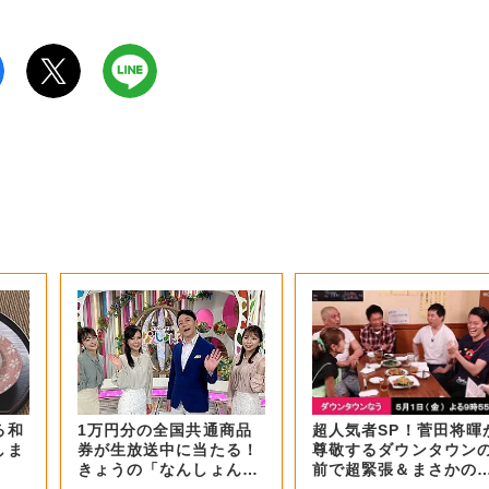
る和
1万円分の全国共通商品
超人気者SP！菅田将暉
しま
券が生放送中に当たる！
尊敬するダウンタウン
きょうの「なんしょん？
前で超緊張＆まさかの
生電話クイズ」...
号泣！思いを...