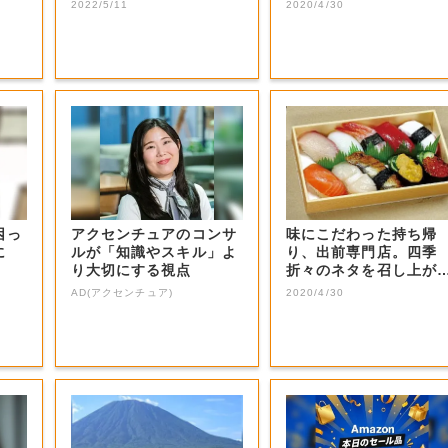
2022/5/11
2020/4/30
困っ
アクセンチュアのコンサ
味にこだわった持ち帰
に
ルが「知識やスキル」よ
り、出前専門店。四季
り大切にする視点
折々のネタを召し上が
れ。
AD(アクセンチュア)
2020/4/30