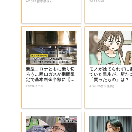
AD(UR都市機構)
2022/4/8
新型コロナともに乗り切
モノが捨てられずに
ろう…岡山ガスが期間限
ていた里歩が、新た
定で基本料金半額に【岡
「買ったもの」は？
山・岡山市】
2020/4/30
AD(UR都市機構)