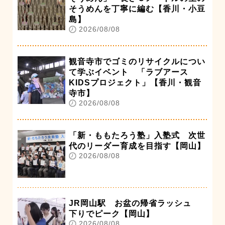
そうめんを丁寧に編む【香川・小豆
島】
2026/08/08
観音寺市でゴミのリサイクルについ
て学ぶイベント 「ラブアース
KIDSプロジェクト」【香川・観音
寺市】
2026/08/08
「新・ももたろう塾」入塾式 次世
代のリーダー育成を目指す【岡山】
2026/08/08
JR岡山駅 お盆の帰省ラッシュ
下りでピーク【岡山】
2026/08/08