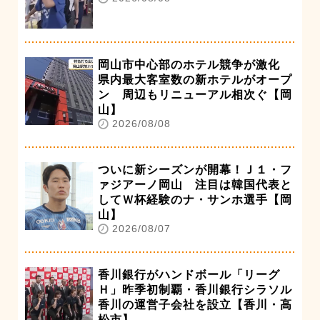
岡山市中心部のホテル競争が激化
県内最大客室数の新ホテルがオープ
ン 周辺もリニューアル相次ぐ【岡
山】
2026/08/08
ついに新シーズンが開幕！Ｊ１・フ
ァジアーノ岡山 注目は韓国代表と
してＷ杯経験のナ・サンホ選手【岡
山】
2026/08/07
香川銀行がハンドボール「リーグ
Ｈ」昨季初制覇・香川銀行シラソル
香川の運営子会社を設立【香川・高
松市】