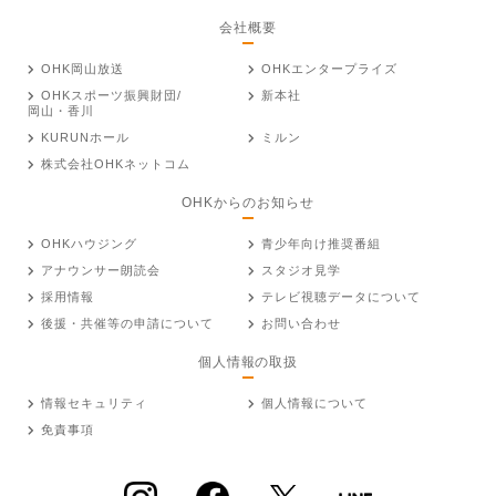
会社概要
OHK岡山放送
OHKエンタープライズ
OHKスポーツ振興財団/
新本社
岡山・香川
KURUNホール
ミルン
株式会社OHKネットコム
OHKからのお知らせ
OHKハウジング
青少年向け推奨番組
アナウンサー朗読会
スタジオ見学
採用情報
テレビ視聴データについて
後援・共催等の申請について
お問い合わせ
個人情報の取扱
情報セキュリティ
個人情報について
免責事項