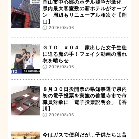
岡山市中心部のホテル競争が激化
県内最大客室数の新ホテルがオープ
ン 周辺もリニューアル相次ぐ【岡
山】
2026/08/06
ＧＴＯ ＃０４ 家出した女子生徒
に迫る魔の手！フェイク動画の濡れ
衣を晴らせ
2026/08/06
８月３０日投開票の県知事選で県内
初の電子投票を実施の善通寺市で市
職員対象に「電子投票説明会」【香
川】
2026/08/06
今はガスで便利だが…子供たちは昔