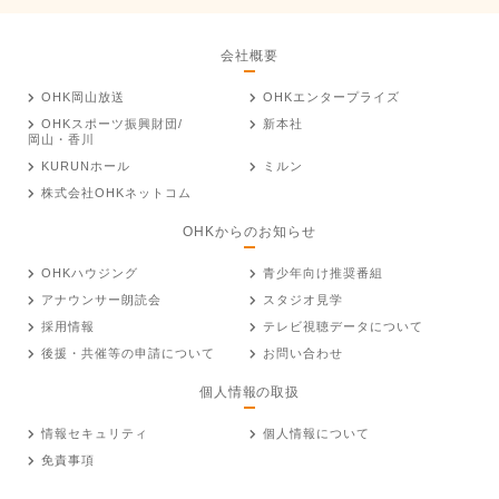
会社概要
OHK岡山放送
OHKエンタープライズ
OHKスポーツ振興財団/
新本社
岡山・香川
KURUNホール
ミルン
株式会社OHKネットコム
OHKからのお知らせ
OHKハウジング
青少年向け推奨番組
アナウンサー朗読会
スタジオ見学
採用情報
テレビ視聴データについて
後援・共催等の申請について
お問い合わせ
個人情報の取扱
情報セキュリティ
個人情報について
免責事項