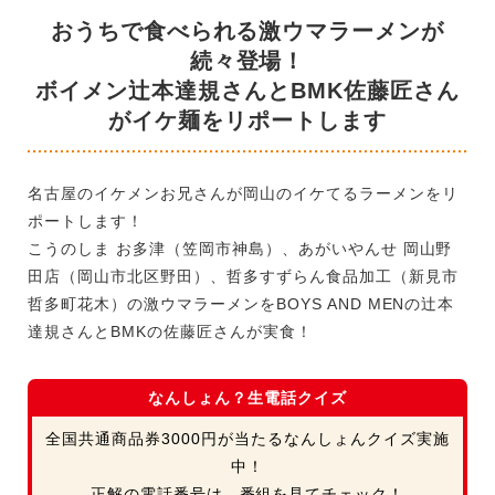
おうちで食べられる激ウマラーメンが
続々登場！
ボイメン辻本達規さんとBMK佐藤匠さん
がイケ麺をリポートします
名古屋のイケメンお兄さんが岡山のイケてるラーメンをリ
ポートします！
こうのしま お多津（笠岡市神島）、あがいやんせ 岡山野
田店（岡山市北区野田）、哲多すずらん食品加工（新見市
哲多町花木）の激ウマラーメンをBOYS AND MENの辻本
達規さんとBMKの佐藤匠​さんが実食！
なんしょん？生電話クイズ
全国共通商品券3000円が当たるなんしょんクイズ実施
中！
正解の電話番号は、番組を見てチェック！