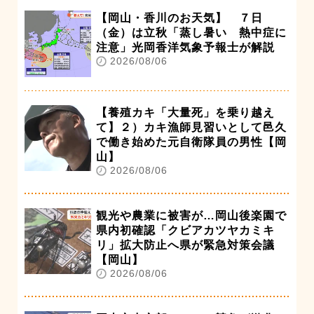
【岡山・香川のお天気】 ７日
（金）は立秋「蒸し暑い 熱中症に
注意」光岡香洋気象予報士が解説
2026/08/06
【養殖カキ「大量死」を乗り越え
て】２）カキ漁師見習いとして邑久
で働き始めた元自衛隊員の男性【岡
山】
2026/08/06
観光や農業に被害が…岡山後楽園で
県内初確認「クビアカツヤカミキ
リ」拡大防止へ県が緊急対策会議
【岡山】
2026/08/06