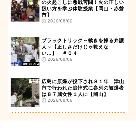
の火起こしに悪戦苦闘！火の正しい
扱い方を学ぶ体験授業【岡山・赤磐
市】
2026/08/06
ブラックトリック～裁きを操る弁護
人～【正しさだけじゃ救えな
い…】 ＃０４
2026/08/06
広島に原爆が投下され８１年 津山
市で行われた追悼式に参列の被爆者
は８７歳女性１人に【岡山】
2026/08/06