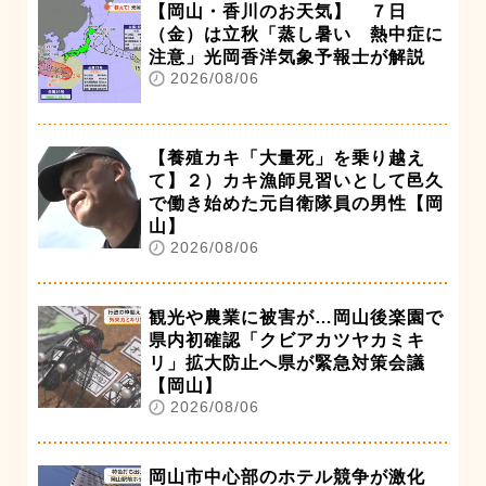
【岡山・香川のお天気】 ７日
（金）は立秋「蒸し暑い 熱中症に
注意」光岡香洋気象予報士が解説
2026/08/06
【養殖カキ「大量死」を乗り越え
て】２）カキ漁師見習いとして邑久
で働き始めた元自衛隊員の男性【岡
山】
2026/08/06
観光や農業に被害が…岡山後楽園で
県内初確認「クビアカツヤカミキ
リ」拡大防止へ県が緊急対策会議
【岡山】
2026/08/06
岡山市中心部のホテル競争が激化