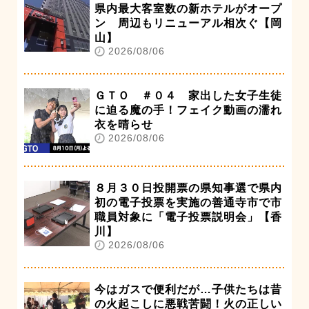
県内最大客室数の新ホテルがオープ
ン 周辺もリニューアル相次ぐ【岡
山】
2026/08/06
ＧＴＯ ＃０４ 家出した女子生徒
に迫る魔の手！フェイク動画の濡れ
衣を晴らせ
2026/08/06
８月３０日投開票の県知事選で県内
初の電子投票を実施の善通寺市で市
職員対象に「電子投票説明会」【香
川】
2026/08/06
今はガスで便利だが…子供たちは昔
の火起こしに悪戦苦闘！火の正しい