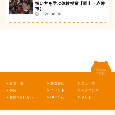
扱い方を学ぶ体験授業【岡山・赤磐
市】
2026/08/06
新着一覧
放送番組
ニュース
特集
イベント
アナウンサー
募集&プレゼント
OH!くん
さりお