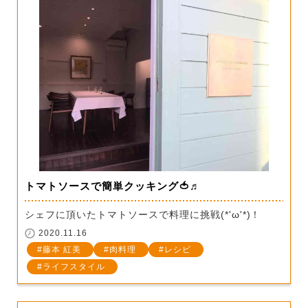
トマトソースで簡単クッキング🍅♬
シェフに頂いたトマトソースで料理に挑戦(*'ω'*)！
2020.11.16
藤本 紅美
肉料理
レシピ
ライフスタイル