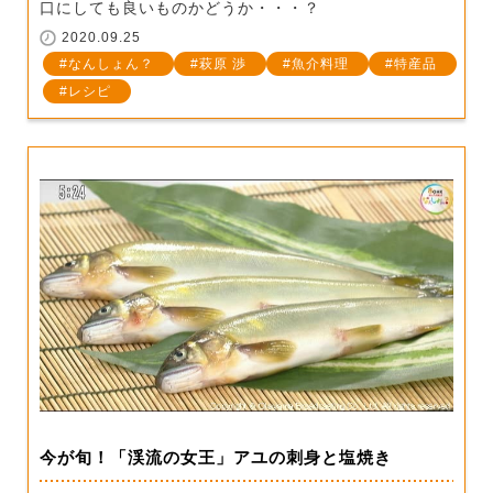
口にしても良いものかどうか・・・？
2020.09.25
なんしょん？
萩原 渉
魚介料理
特産品
レシピ
今が旬！「渓流の女王」アユの刺身と塩焼き