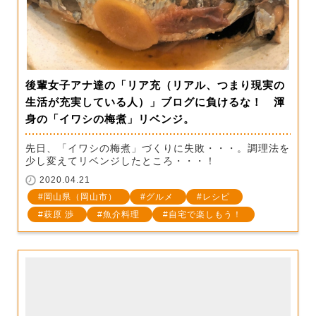
後輩女子アナ達の「リア充（リアル、つまり現実の
生活が充実している人）」ブログに負けるな！ 渾
身の「イワシの梅煮」リベンジ。
先日、「イワシの梅煮」づくりに失敗・・・。調理法を
少し変えてリベンジしたところ・・・！
2020.04.21
岡山県（岡山市）
グルメ
レシピ
萩原 渉
魚介料理
自宅で楽しもう！