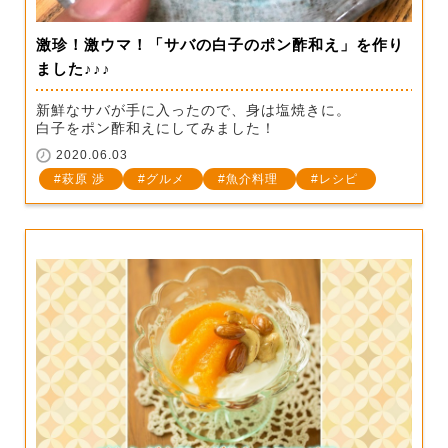
激珍！激ウマ！「サバの白子のポン酢和え」を作り
ました♪♪♪
新鮮なサバが手に入ったので、身は塩焼きに。
白子をポン酢和えにしてみました！
2020.06.03
萩原 渉
グルメ
魚介料理
レシピ