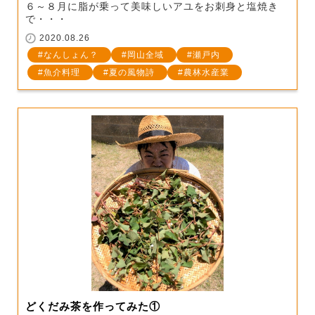
６～８月に脂が乗って美味しいアユをお刺身と塩焼き
で・・・
2020.08.26
なんしょん？
岡山全域
瀬戸内
魚介料理
夏の風物詩
農林水産業
どくだみ茶を作ってみた①