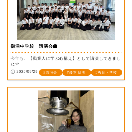
御津中学校 講演会🏫
今年も、【職業人に学ぶ心構え】として講演してきまし
た☆
2025/09/29
講演会
藤本 紅美
教育・学校