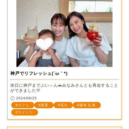
神戸でリフレッシュ(´ω｀*)
休日に神戸までぶい～ん🚗みなみさんとも再会すること
ができました💛
2024/06/25
カフェ
夜景
花火
藤本 紅美
スイーツ