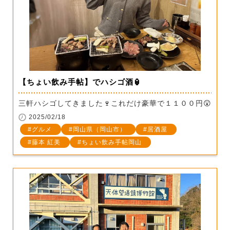
【ちょい飲み手帖】でハシゴ酒🏮
三軒ハシゴしてきました🍷これだけ豪華で１１００円😲
2025/02/18
グルメ
岡山県（岡山市）
居酒屋
藤本 紅美
ちょい飲み手帖岡山