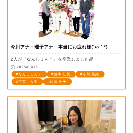
今川アナ・理子アナ 本当にお疲れ様(´ω｀*)
2人が『なんしょん？』を卒業しました🌈
2025/03/16
なんしょん？
藤本 紅美
今川 菜緒
卒業・入学
佐藤 理子