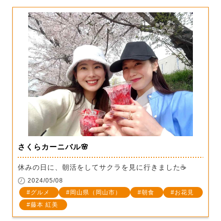
さくらカーニバル🌸
休みの日に、朝活をしてサクラを見に行きました☕
2024/05/08
グルメ
岡山県（岡山市）
朝食
お花見
藤本 紅美