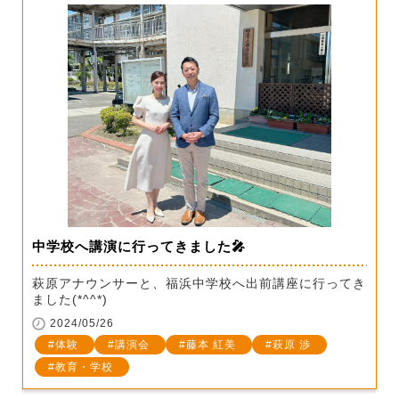
中学校へ講演に行ってきました🎤
萩原アナウンサーと、福浜中学校へ出前講座に行ってき
ました(*^^*)
2024/05/26
体験
講演会
藤本 紅美
萩原 渉
教育・学校