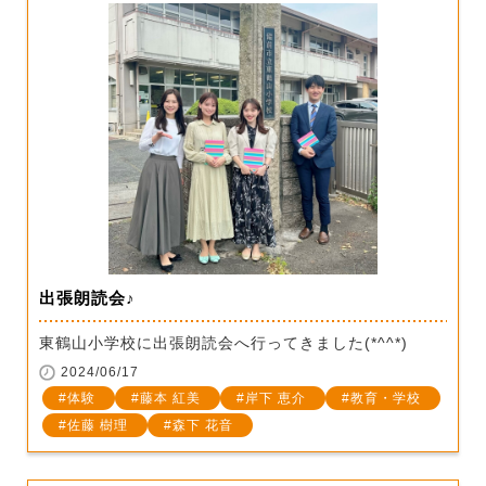
出張朗読会♪
東鶴山小学校に出張朗読会へ行ってきました(*^^*)
2024/06/17
体験
藤本 紅美
岸下 恵介
教育・学校
佐藤 樹理
森下 花音