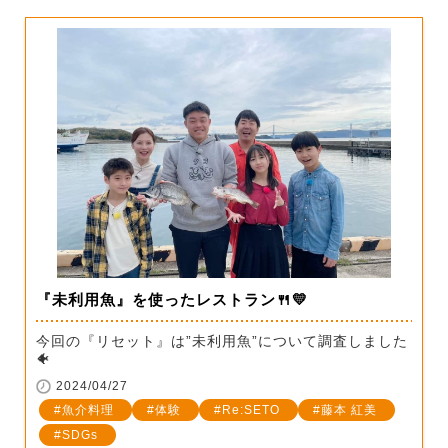
『未利用魚』を使ったレストラン🍴💛
今回の『リセット』は”未利用魚”について調査しました
🐠
2024/04/27
魚介料理
体験
Re:SETO
藤本 紅美
SDGs