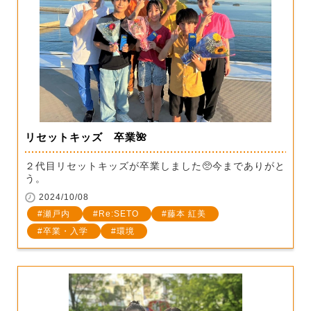
リセットキッズ 卒業🌺
２代目リセットキッズが卒業しました🥺今までありがと
う。
2024/10/08
瀬戸内
Re:SETO
藤本 紅美
卒業・入学
環境