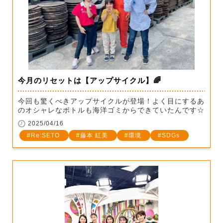
今月のリセットは【アップサイクル】🌈
今回も驚くべきアップサイクルが登場！よく目にするあ
のオシャレなボトルも海洋ゴミからできていたんです☆
2025/04/16
Re:SETO
藤本 紅美
環境
SDGs