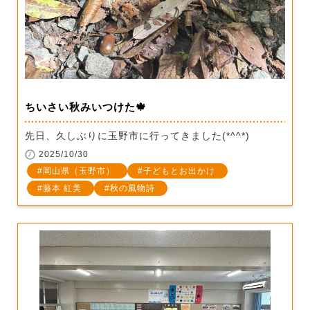
ちいさい秋みいつけた🍁
先日、久しぶりに玉野市に行ってきました(*^^*)
2025/10/30
岡山県（玉野市）
子どもとお出かけ
藤本 紅美
秋の風物詩