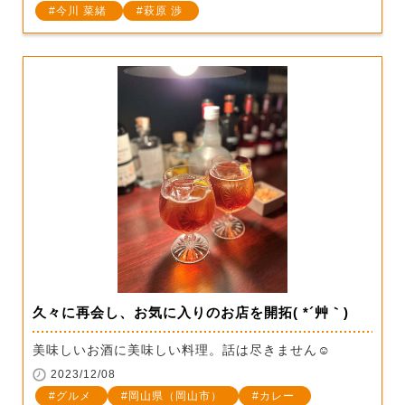
今川 菜緒
萩原 渉
久々に再会し、お気に入りのお店を開拓( *´艸｀)
美味しいお酒に美味しい料理。話は尽きません☺
2023/12/08
グルメ
岡山県（岡山市）
カレー