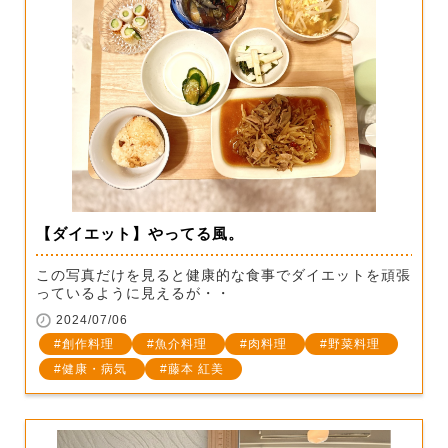
【ダイエット】やってる風。
この写真だけを見ると健康的な食事でダイエットを頑張
っているように見えるが・・
2024/07/06
創作料理
魚介料理
肉料理
野菜料理
健康・病気
藤本 紅美