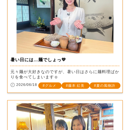
暑い日には…麺でしょっ💛
元々麺が大好きなのですが、暑い日はさらに麺料理ばか
りを食べてしまいます☺
2026/06/18
グルメ
藤本 紅美
夏の風物詩