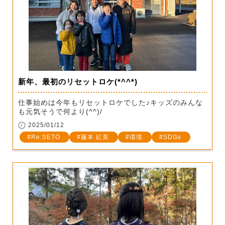
新年、最初のリセットロケ(*^^*)
仕事始めは今年もリセットロケでした♪キッズのみんな
も元気そうで何より(^^)/
2025/01/12
Re:SETO
藤本 紅美
環境
SDGs