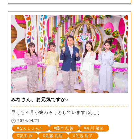
みなさん、お元気ですか♪
早くも４月が終わろうとしていますね(._.)
2024/04/21
なんしょん？
藤本 紅美
今川 菜緒
萩原 渉
佐藤 樹理
佐藤 理子