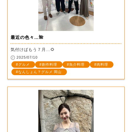
最近の色々…🌺
気付けばもう７月…🌻
2025/07/10
グルメ
創作料理
魚介料理
肉料理
なんしょん？グルメ 岡山