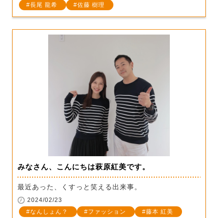
長尾 龍希
佐藤 樹理
みなさん、こんにちは萩原紅美です。
最近あった、くすっと笑える出来事。
2024/02/23
なんしょん？
ファッション
藤本 紅美