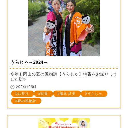
うらじゃ～2024～
今年も岡山の夏の風物詩【うらじゃ】特番をお送りしま
した👹✨
2024/10/04
お祭り
特番
藤本 紅美
うらじゃ
夏の風物詩