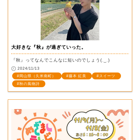
大好きな『秋』が過ぎていった。
『秋』ってなんでこんなに短いのでしょう(._.)
2024/11/13
岡山県（久米南町）
藤本 紅美
スイーツ
秋の風物詩