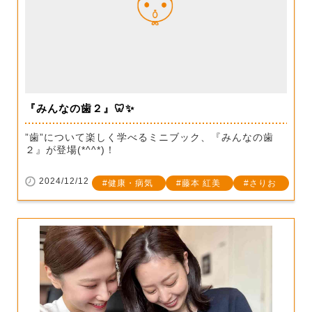
『みんなの歯２』🦷✨
”歯”について楽しく学べるミニブック、『みんなの歯
２』が登場(*^^*)！
2024/12/12
健康・病気
藤本 紅美
さりお