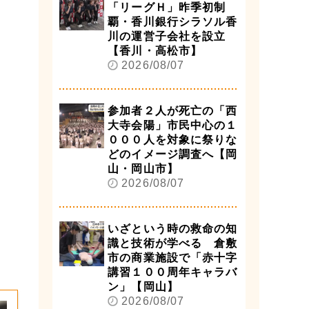
「リーグＨ」昨季初制
覇・香川銀行シラソル香
川の運営子会社を設立
【香川・高松市】
2026/08/07
参加者２人が死亡の「西
大寺会陽」市民中心の１
０００人を対象に祭りな
どのイメージ調査へ【岡
山・岡山市】
2026/08/07
いざという時の救命の知
識と技術が学べる 倉敷
市の商業施設で「赤十字
講習１００周年キャラバ
ン」【岡山】
2026/08/07