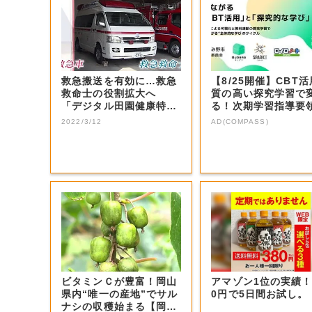
救急搬送を有効に…救急
【8/25開催】CBT
救命士の役割拡大へ
質の高い探究学習で
「デジタル田園健康特
る！次期学習指導要
区」指定の吉備中央...
見据えた...
2022/3/12
AD(COMPASS)
ビタミンＣが豊富！岡山
アマゾン1位の実績！
県内“唯一の産地”でサル
0円で5日間お試し。
ナシの収穫始まる【岡