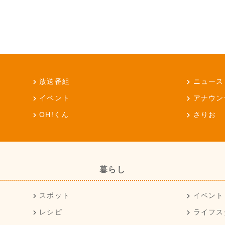
放送番組
ニュース
イベント
アナウン
OH!くん
さりお
暮らし
スポット
イベント
レシピ
ライフス