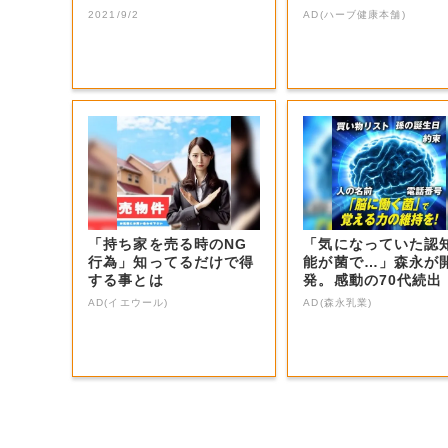
山・新庄村】
2021/9/2
AD(ハーブ健康本舗)
「持ち家を売る時のNG
「気になっていた認
行為」知ってるだけで得
能が菌で…」森永が
する事とは
発。感動の70代続出
AD(イエウール)
AD(森永乳業)