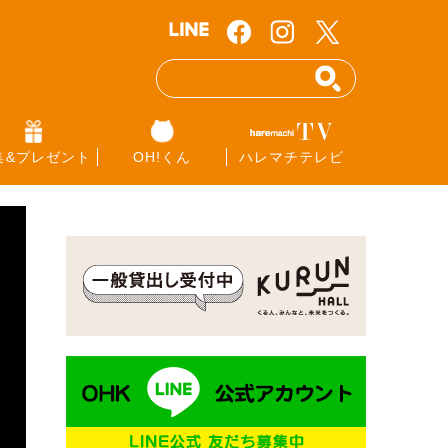
集&プレゼント
OH!くん
ハレマチテレビ