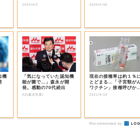
社員と１０代の大...
2020/4/2
2020/4/30
知機
「気になっていた認知機
現在の接種率は約１％
開
能が菌で…」森永が開
とどまる…「子宮頸が
発。感動の70代続出
ワクチン」接種呼びか
を 中国知事会...
AD(森永乳業)
2021/9/10
Recommended by