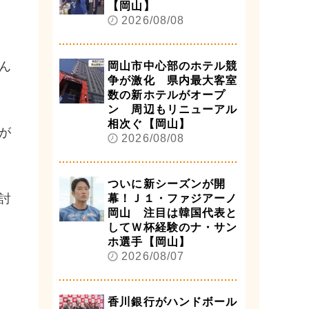
【岡山】
2026/08/08
ん
岡山市中心部のホテル競
争が激化 県内最大客室
数の新ホテルがオープ
ン 周辺もリニューアル
相次ぐ【岡山】
が
2026/08/08
ついに新シーズンが開
討
幕！Ｊ１・ファジアーノ
岡山 注目は韓国代表と
してＷ杯経験のナ・サン
ホ選手【岡山】
2026/08/07
香川銀行がハンドボール