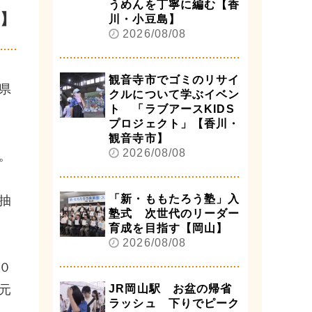
うめんを丁寧に編む【香
】
川・小豆島】
2026/08/08
観音寺市でゴミのリサイ
県
クルについて学ぶイベン
ト 「ラブアースKIDS
プロジェクト」【香川・
観音寺市】
2026/08/08
。
「新・ももたろう塾」入
抽
塾式 次世代のリーダー
育成を目指す【岡山】
2026/08/08
０
元
JR岡山駅 お盆の帰省
ラッシュ 下りでピーク