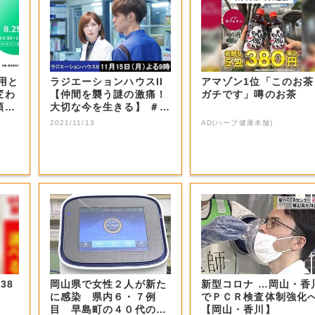
活用と
ラジエーションハウスII
アマゾン1位「このお茶
変わ
【仲間を襲う謎の激痛！
ガチです」噂のお茶
領を
大切な今を生きる】 ＃0
7 | ...
2021/11/13
AD(ハーブ健康本舗)
38
岡山県で女性２人が新た
新型コロナ …岡山・香
に感染 県内６・７例
でＰＣＲ検査体制強化
目 早島町の４０代の会
【岡山・香川】