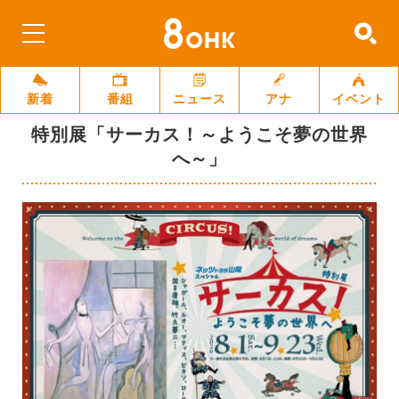
新着
番組
ニュース
アナ
イベント
特別展「サーカス！～ようこそ夢の世界
へ～」