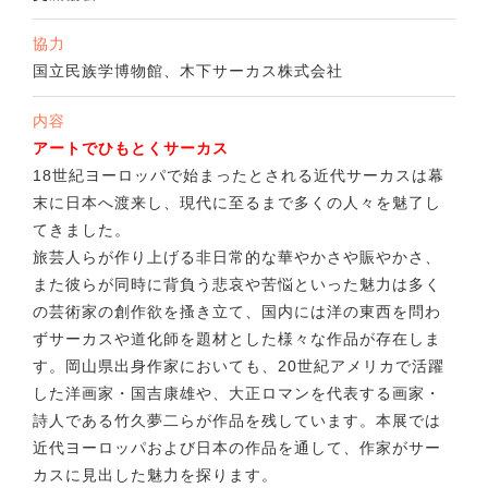
協力
国立民族学博物館、木下サーカス株式会社
内容
アートでひもとくサーカス
18世紀ヨーロッパで始まったとされる近代サーカスは幕
末に日本へ渡来し、現代に至るまで多くの人々を魅了し
てきました。
旅芸人らが作り上げる非日常的な華やかさや賑やかさ、
また彼らが同時に背負う悲哀や苦悩といった魅力は多く
の芸術家の創作欲を搔き立て、国内には洋の東西を問わ
ずサーカスや道化師を題材とした様々な作品が存在しま
す。岡山県出身作家においても、20世紀アメリカで活躍
した洋画家・国吉康雄や、大正ロマンを代表する画家・
詩人である竹久夢二らが作品を残しています。本展では
近代ヨーロッパおよび日本の作品を通して、作家がサー
カスに見出した魅力を探ります。