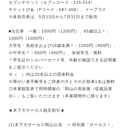
セブンチケット（セブンコード：115-514）、
チケットぴあ（Pコード：687-468）、イープラス
※各前売券は、5月13日から7月31日まで販売
■当日券 一般：1500円（1200円）、65歳以上＊：
1300円（1000円）、
大学生・高校生および18歳未満＊：1000円（800円）、
小中学生＊：500円（400円）、未就学児：無料
＊学生証やシルバーカード等、年齢が確認できる証明書
をご提示ください
※（ ）内は20名以上の団体料金
※障がい者手帳等をご持参の方とその介助者1名は無料
◎本展観覧券で同時開催の「岡山の美術展（収蔵品展
示）」もご覧いただけます（本展期間中に限ります）
★木下大サーカス相互割引★
(1)木下大サーカス岡山公演 ⇒ 特別展「サーカス！」