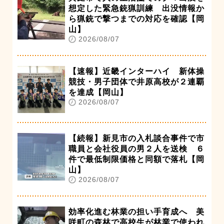
想定した緊急銃猟訓練 出没情報か
ら猟銃で撃つまでの対応を確認【岡
山】
2026/08/07
【速報】近畿インターハイ 新体操
競技・男子団体で井原高校が２連覇
を達成【岡山】
2026/08/07
【続報】新見市の入札談合事件で市
職員と会社役員の男２人を送検 ６
件で最低制限価格と同額で落札【岡
山】
2026/08/07
効率化進む林業の担い手育成へ 美
咲町の森林で高校生が林業で使われ