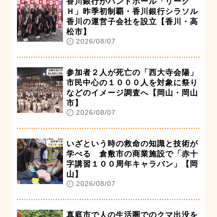
香川銀行がハンドボール「リーグ
Ｈ」昨季初制覇・香川銀行シラソル
香川の運営子会社を設立【香川・高
松市】
2026/08/07
参加者２人が死亡の「西大寺会陽」
市民中心の１０００人を対象に祭り
などのイメージ調査へ【岡山・岡山
市】
2026/08/07
いざという時の救命の知識と技術が
学べる 倉敷市の商業施設で「赤十
字講習１００周年キャラバン」【岡
山】
2026/08/07
真庭市で人の生活圏でのクマ出没を