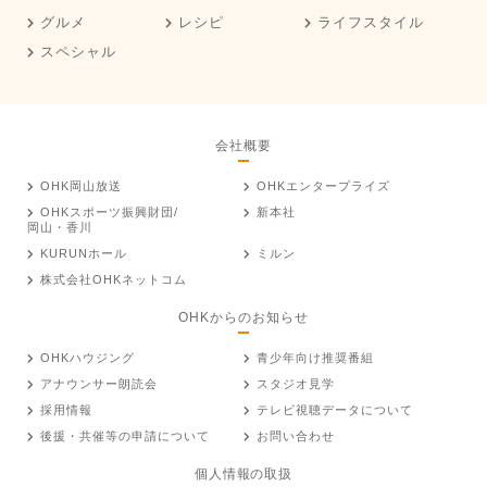
グルメ
レシピ
ライフスタイル
スペシャル
会社概要
OHK岡山放送
OHKエンタープライズ
OHKスポーツ振興財団/
新本社
岡山・香川
KURUNホール
ミルン
株式会社OHKネットコム
OHKからのお知らせ
OHKハウジング
青少年向け推奨番組
アナウンサー朗読会
スタジオ見学
採用情報
テレビ視聴データについて
後援・共催等の申請について
お問い合わせ
個人情報の取扱