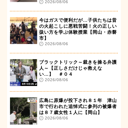
2026/08/06
今はガスで便利だが…子供たちは昔
の火起こしに悪戦苦闘！火の正しい
扱い方を学ぶ体験授業【岡山・赤磐
市】
2026/08/06
ブラックトリック～裁きを操る弁護
人～【正しさだけじゃ救えな
い…】 ＃０４
2026/08/06
広島に原爆が投下され８１年 津山
市で行われた追悼式に参列の被爆者
は８７歳女性１人に【岡山】
2026/08/06