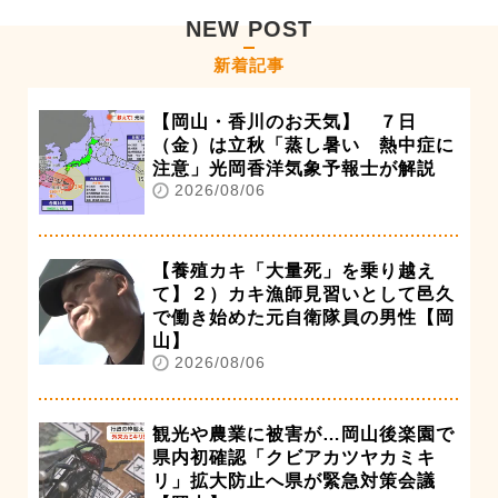
NEW POST
新着記事
【岡山・香川のお天気】 ７日
（金）は立秋「蒸し暑い 熱中症に
注意」光岡香洋気象予報士が解説
2026/08/06
【養殖カキ「大量死」を乗り越え
て】２）カキ漁師見習いとして邑久
で働き始めた元自衛隊員の男性【岡
山】
2026/08/06
観光や農業に被害が…岡山後楽園で
県内初確認「クビアカツヤカミキ
リ」拡大防止へ県が緊急対策会議