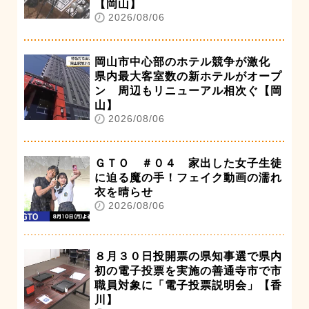
【岡山】
2026/08/06
岡山市中心部のホテル競争が激化
県内最大客室数の新ホテルがオープ
ン 周辺もリニューアル相次ぐ【岡
山】
2026/08/06
ＧＴＯ ＃０４ 家出した女子生徒
に迫る魔の手！フェイク動画の濡れ
衣を晴らせ
2026/08/06
８月３０日投開票の県知事選で県内
初の電子投票を実施の善通寺市で市
職員対象に「電子投票説明会」【香
川】