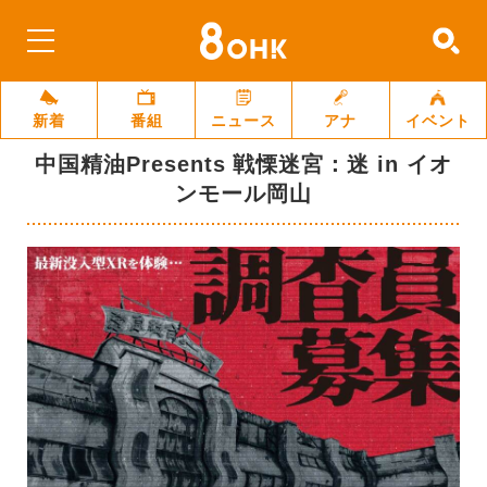
新着
番組
ニュース
アナ
イベント
中国精油Presents 戦慄迷宮：迷 in イオ
ンモール岡山