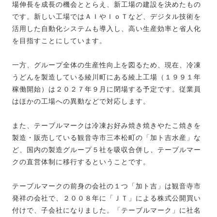
場伸長を成長の機会ととらえ、新工場の建設を決めたもの
です。新しい工場ではＡＩやＩｏＴなど、デジタル技術を
活用した自動化システムも導入し、高い生産効率と省人化
を目指すことにしています。
一方、グループ全体の生産性向上を図るため、現在、冷凍
うどんを製造している綾川町にある綾上工場（１９９１年
稼働開始）は２０２７年９月に閉場する予定です。従業員
はほかの工場への異動などで対応します。
また、テーブルマークは冷凍お好み焼き焼きやたこ焼きを
製造・販売している観音寺市三本松町の「加ト吉水産」な
ど、国内の製造グループ５社を吸収合併し、テーブルマー
クの直営体制に移行するということです。
テーブルマークの前身の会社の１つ「加ト吉」は観音寺市
発祥の会社で、２００８年に「ＪＴ」による株式公開買い
付けで、子会社になりました。「テーブルマーク」に社名