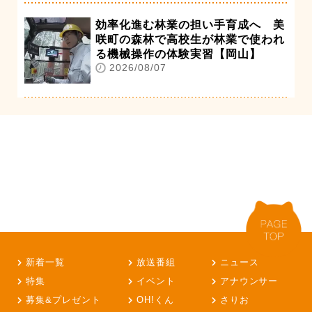
効率化進む林業の担い手育成へ 美
咲町の森林で高校生が林業で使われ
る機械操作の体験実習【岡山】
2026/08/07
新着一覧
放送番組
ニュース
特集
イベント
アナウンサー
募集&プレゼント
OH!くん
さりお