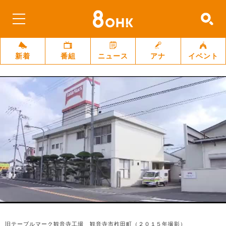
新着
番組
ニュース
アナ
イベント
旧テーブルマーク観音寺工場 観音寺市柞田町（２０１５年撮影）