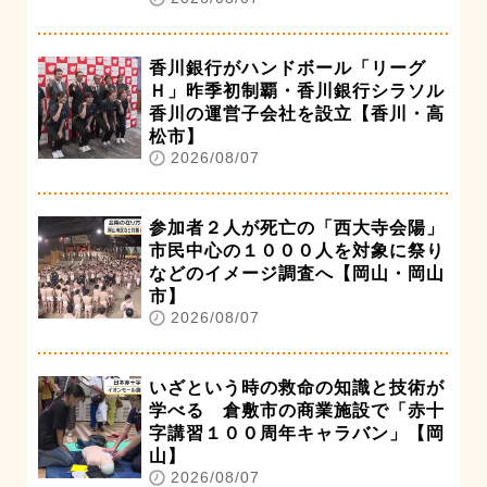
香川銀行がハンドボール「リーグ
Ｈ」昨季初制覇・香川銀行シラソル
香川の運営子会社を設立【香川・高
松市】
2026/08/07
参加者２人が死亡の「西大寺会陽」
市民中心の１０００人を対象に祭り
などのイメージ調査へ【岡山・岡山
市】
2026/08/07
いざという時の救命の知識と技術が
学べる 倉敷市の商業施設で「赤十
字講習１００周年キャラバン」【岡
山】
2026/08/07