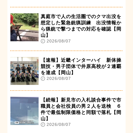
真庭市で人の生活圏でのクマ出没を
想定した緊急銃猟訓練 出没情報か
ら猟銃で撃つまでの対応を確認【岡
山】
2026/08/07
【速報】近畿インターハイ 新体操
競技・男子団体で井原高校が２連覇
を達成【岡山】
2026/08/07
【続報】新見市の入札談合事件で市
職員と会社役員の男２人を送検 ６
件で最低制限価格と同額で落札【岡
山】
2026/08/07