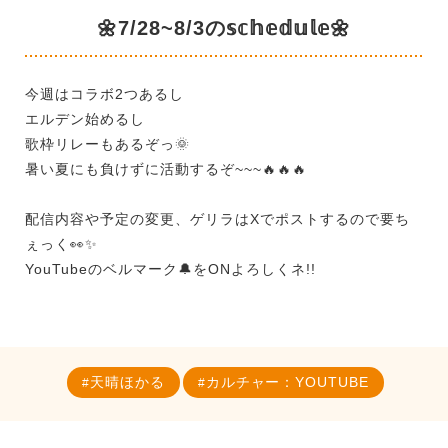
🌼7/28~8/3の𝕤𝕔𝕙𝕖𝕕𝕦𝕝𝕖🌼
今週はコラボ2つあるし
エルデン始めるし
歌枠リレーもあるぞっ🌞
暑い夏にも負けずに活動するぞ~~~🔥🔥🔥
配信内容や予定の変更、ゲリラはXでポストするので要ち
ぇっく👀✨
YouTubeのベルマーク🔔をONよろしくネ!!
天晴ほかる
カルチャー：YOUTUBE