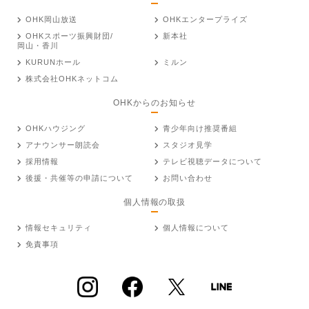
OHK岡山放送
OHKエンタープライズ
OHKスポーツ振興財団/
新本社
岡山・香川
KURUNホール
ミルン
株式会社OHKネットコム
OHKからのお知らせ
OHKハウジング
青少年向け推奨番組
アナウンサー朗読会
スタジオ見学
採用情報
テレビ視聴データについて
後援・共催等の申請について
お問い合わせ
個人情報の取扱
情報セキュリティ
個人情報について
免責事項