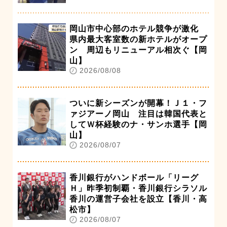
岡山市中心部のホテル競争が激化
県内最大客室数の新ホテルがオープ
ン 周辺もリニューアル相次ぐ【岡
山】
2026/08/08
ついに新シーズンが開幕！Ｊ１・フ
ァジアーノ岡山 注目は韓国代表と
してＷ杯経験のナ・サンホ選手【岡
山】
2026/08/07
香川銀行がハンドボール「リーグ
Ｈ」昨季初制覇・香川銀行シラソル
香川の運営子会社を設立【香川・高
松市】
2026/08/07