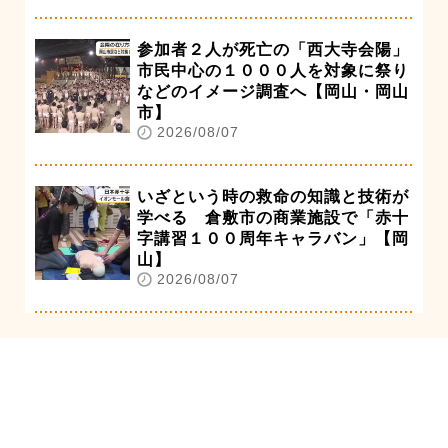
参加者２人が死亡の「西大寺会陽」
市民中心の１０００人を対象に祭り
などのイメージ調査へ【岡山・岡山
市】
2026/08/07
いざという時の救命の知識と技術が
学べる 倉敷市の商業施設で「赤十
字講習１００周年キャラバン」【岡
山】
2026/08/07