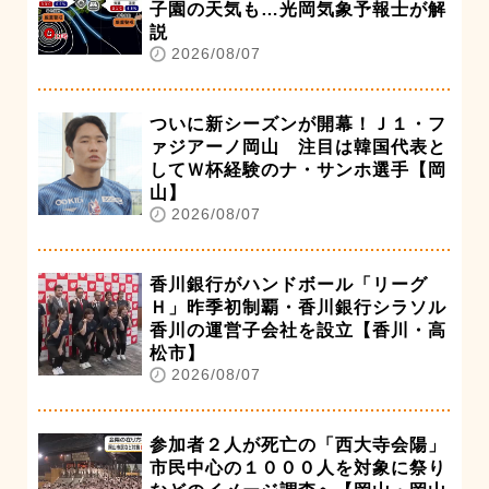
子園の天気も…光岡気象予報士が解
説
2026/08/07
ついに新シーズンが開幕！Ｊ１・フ
ァジアーノ岡山 注目は韓国代表と
してＷ杯経験のナ・サンホ選手【岡
山】
2026/08/07
香川銀行がハンドボール「リーグ
Ｈ」昨季初制覇・香川銀行シラソル
香川の運営子会社を設立【香川・高
松市】
2026/08/07
参加者２人が死亡の「西大寺会陽」
市民中心の１０００人を対象に祭り