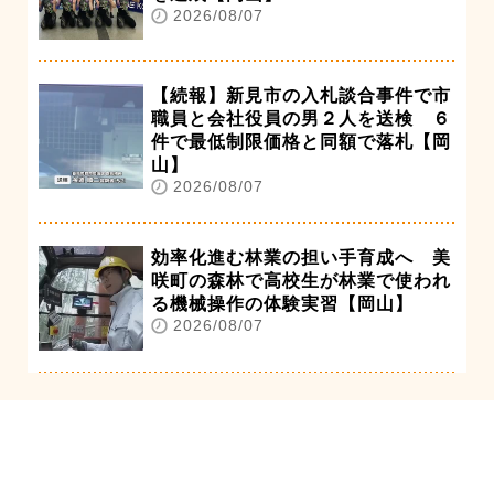
2026/08/07
【続報】新見市の入札談合事件で市
職員と会社役員の男２人を送検 ６
件で最低制限価格と同額で落札【岡
山】
2026/08/07
効率化進む林業の担い手育成へ 美
咲町の森林で高校生が林業で使われ
る機械操作の体験実習【岡山】
2026/08/07