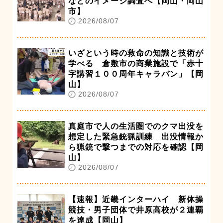
などのイメージ調査へ【岡山・岡山
市】
2026/08/07
いざという時の救命の知識と技術が
学べる 倉敷市の商業施設で「赤十
字講習１００周年キャラバン」【岡
山】
2026/08/07
真庭市で人の生活圏でのクマ出没を
想定した緊急銃猟訓練 出没情報か
ら猟銃で撃つまでの対応を確認【岡
山】
2026/08/07
【速報】近畿インターハイ 新体操
競技・男子団体で井原高校が２連覇
を達成【岡山】