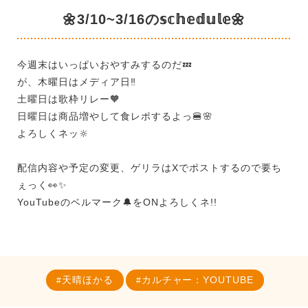
🌼3/10~3/16の𝕤𝕔𝕙𝕖𝕕𝕦𝕝𝕖🌼
今週末はいっぱいおやすみするのだ💤
が、木曜日はメディア日‼️
土曜日は歌枠リレー🧡
日曜日は商品増やして食レポするよっ🍔🌸
よろしくネッ🔆
配信内容や予定の変更、ゲリラはXでポストするので要ち
ぇっく👀✨
YouTubeのベルマーク🔔をONよろしくネ!!
天晴ほかる
カルチャー：YOUTUBE