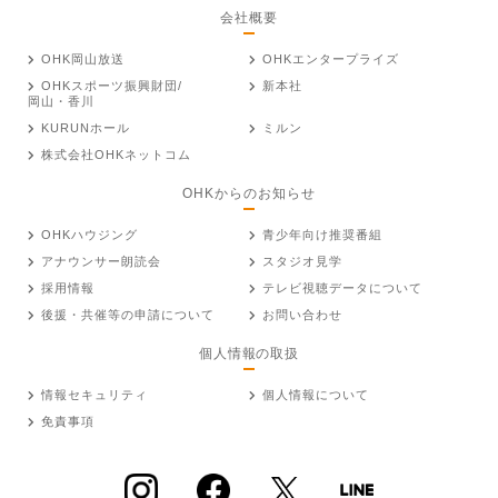
会社概要
OHK岡山放送
OHKエンタープライズ
OHKスポーツ振興財団/
新本社
岡山・香川
KURUNホール
ミルン
株式会社OHKネットコム
OHKからのお知らせ
OHKハウジング
青少年向け推奨番組
アナウンサー朗読会
スタジオ見学
採用情報
テレビ視聴データについて
後援・共催等の申請について
お問い合わせ
個人情報の取扱
情報セキュリティ
個人情報について
免責事項