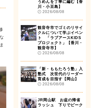
うめんを丁寧に編む【香
川・小豆島】
2026/08/08
観音寺市でゴミのリサイ
修
クルについて学ぶイベン
な
ト 「ラブアースKIDS
プロジェクト」【香川・
ま
観音寺市】
2026/08/08
「新・ももたろう塾」入
塾式 次世代のリーダー
育成を目指す【岡山】
2026/08/08
JR岡山駅 お盆の帰省
ラッシュ 下りでピーク