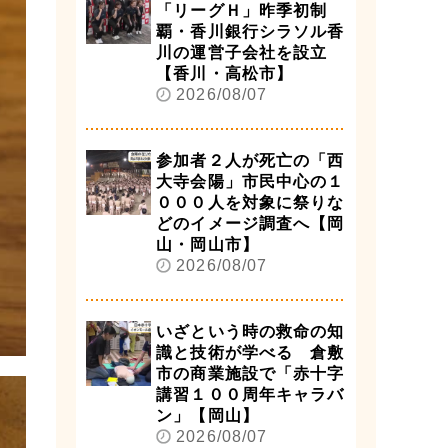
「リーグＨ」昨季初制
覇・香川銀行シラソル香
川の運営子会社を設立
【香川・高松市】
2026/08/07
参加者２人が死亡の「西
大寺会陽」市民中心の１
０００人を対象に祭りな
どのイメージ調査へ【岡
山・岡山市】
2026/08/07
いざという時の救命の知
識と技術が学べる 倉敷
市の商業施設で「赤十字
講習１００周年キャラバ
ン」【岡山】
2026/08/07