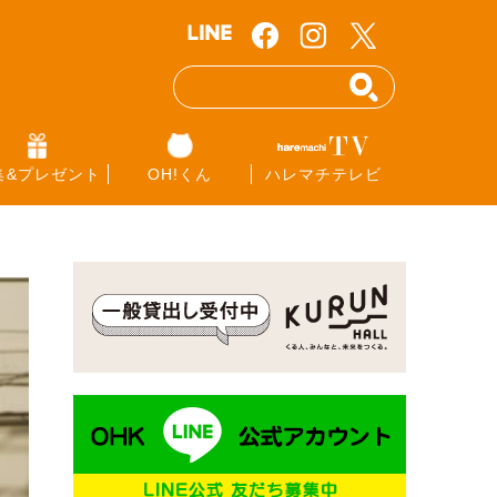
集&プレゼント
OH!くん
ハレマチテレビ