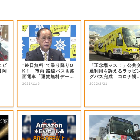
にビ
”終日無料”で乗り降りO
「正念場ッス！」公共
【岡
K！ 市内 路線バス＆路
通利用を訴えるラッピ
面電車「運賃無料デー」
グバス完成 コロナ禍
２日間実...
利用低迷【岡山...
2021/11/9
2022/2/21