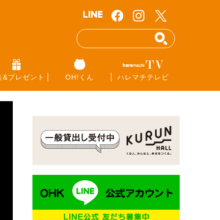
集&プレゼント
OH!くん
ハレマチテレビ