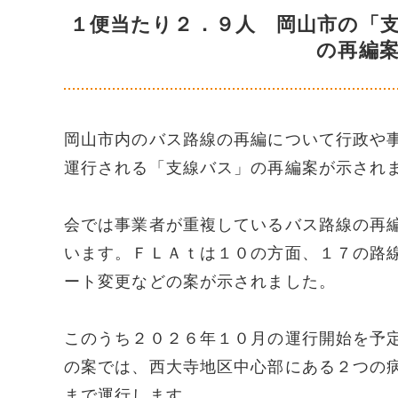
１便当たり２．９人 岡山市の「
の再編
岡山市内のバス路線の再編について行政や
運行される「支線バス」の再編案が示され
会では事業者が重複しているバス路線の再
います。ＦＬＡｔは１０の方面、１７の路
ート変更などの案が示されました。
このうち２０２６年１０月の運行開始を予
の案では、西大寺地区中心部にある２つの
まで運行します。