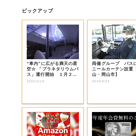
ピックアップ
“車内”に広がる満天の星
両備グループ バス
空☆ 「プラネタリウムバ
ニールカーテン設置
ス」運行開始 １月２５
山・岡山市】
日まで 【...
2022/1/14
2020/4/23