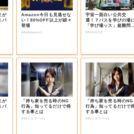
主が
Amazon今日も見逃せな
宇宙一面白い公共交
スパ
い！80%OFF以上が続々
通！？バスを学びの場
登場
「学び場ッス」超難問
張り出します【岡山...
AD(Amazon)
2022/4/13
主が
「持ち家を売る時のNG
「持ち家を売る時のNG
スパ
行為」知ってるだけで得
行為」知ってるだけで
する事とは
する事とは
AD(イエウール)
AD(イエウール)