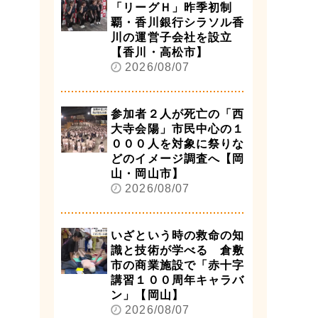
「リーグＨ」昨季初制
覇・香川銀行シラソル香
川の運営子会社を設立
【香川・高松市】
2026/08/07
参加者２人が死亡の「西
大寺会陽」市民中心の１
０００人を対象に祭りな
どのイメージ調査へ【岡
山・岡山市】
2026/08/07
いざという時の救命の知
識と技術が学べる 倉敷
市の商業施設で「赤十字
講習１００周年キャラバ
ン」【岡山】
2026/08/07