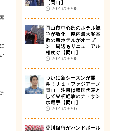
【岡山】
2026/08/08
案
岡山市中心部のホテル競
争が激化 県内最大客室
数の新ホテルがオープ
に
ン 周辺もリニューアル
相次ぐ【岡山】
い
2026/08/08
ついに新シーズンが開
幕！Ｊ１・ファジアーノ
岡山 注目は韓国代表と
ほ
してＷ杯経験のナ・サン
ホ選手【岡山】
2026/08/07
香川銀行がハンドボール