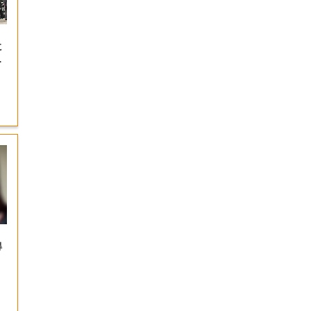
に
も
得