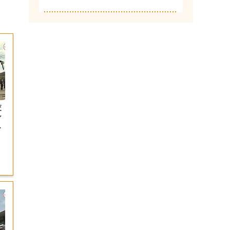
交
ン
で