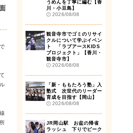
うめんを丁寧に編む【香
面
川・小豆島】
2026/08/08
観音寺市でゴミのリサイ
クルについて学ぶイベン
で
ト 「ラブアースKIDS
プロジェクト」【香川・
観音寺市】
2026/08/08
て
ル
「新・ももたろう塾」入
塾式 次世代のリーダー
育成を目指す【岡山】
2026/08/08
線
所
JR岡山駅 お盆の帰省
ラッシュ 下りでピーク