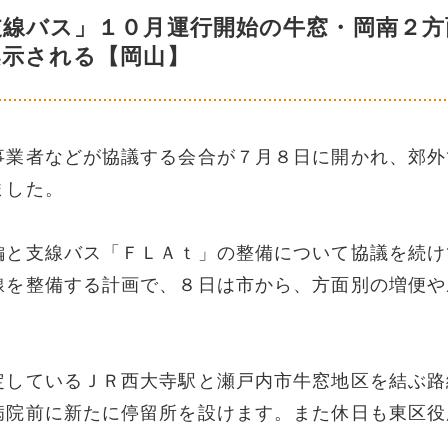
支線バス」１０月運行開始の牛窓・岡南２方
案示される【岡山】
事業者などが協議する会合が７月８日に開かれ、郊外
ました。
編と支線バス「ＦＬＡｔ」の整備について協議を続け
線を整備する計画で、８日は市から、方面別の増便や
定しているＪＲ西大寺駅と瀬戸内市牛窓地区を結ぶ路
病院前に新たに停留所を設けます。また休日も東区役