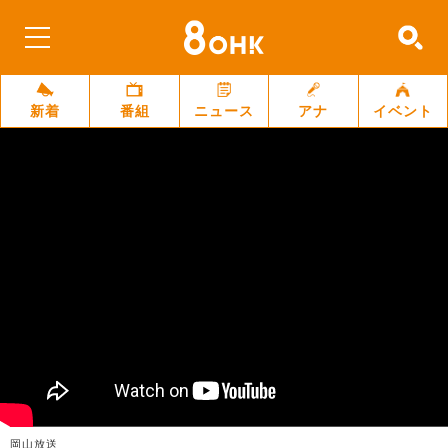
新着
番組
ニュース
アナ
イベント
岡山放送