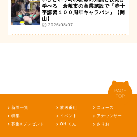
学べる 倉敷市の商業施設で「赤十
字講習１００周年キャラバン」【岡
山】
2026/08/07
新着一覧
放送番組
ニュース
特集
イベント
アナウンサー
募集&プレゼント
OH!くん
さりお