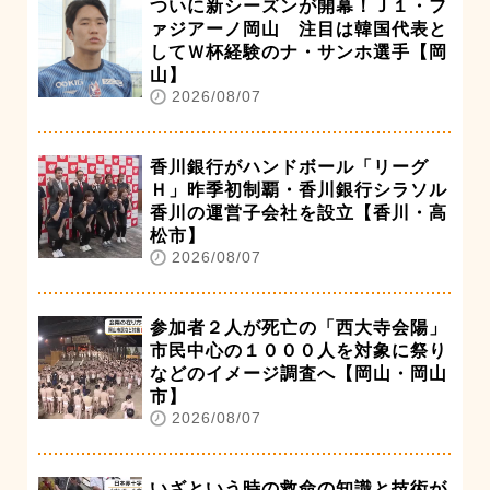
ついに新シーズンが開幕！Ｊ１・フ
ァジアーノ岡山 注目は韓国代表と
してＷ杯経験のナ・サンホ選手【岡
山】
2026/08/07
香川銀行がハンドボール「リーグ
Ｈ」昨季初制覇・香川銀行シラソル
香川の運営子会社を設立【香川・高
松市】
2026/08/07
参加者２人が死亡の「西大寺会陽」
市民中心の１０００人を対象に祭り
などのイメージ調査へ【岡山・岡山
市】
2026/08/07
いざという時の救命の知識と技術が