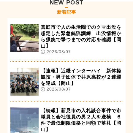
NEW POST
新着記事
真庭市で人の生活圏でのクマ出没を
想定した緊急銃猟訓練 出没情報か
ら猟銃で撃つまでの対応を確認【岡
山】
2026/08/07
【速報】近畿インターハイ 新体操
競技・男子団体で井原高校が２連覇
を達成【岡山】
2026/08/07
【続報】新見市の入札談合事件で市
職員と会社役員の男２人を送検 ６
件で最低制限価格と同額で落札【岡
山】