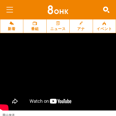
新着
番組
ニュース
アナ
イベント
岡山放送