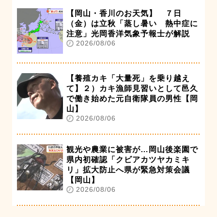
【岡山・香川のお天気】 ７日
（金）は立秋「蒸し暑い 熱中症に
注意」光岡香洋気象予報士が解説
2026/08/06
【養殖カキ「大量死」を乗り越え
て】２）カキ漁師見習いとして邑久
で働き始めた元自衛隊員の男性【岡
山】
2026/08/06
観光や農業に被害が…岡山後楽園で
県内初確認「クビアカツヤカミキ
リ」拡大防止へ県が緊急対策会議
【岡山】
2026/08/06