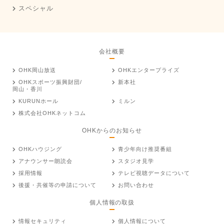
スペシャル
会社概要
OHK岡山放送
OHKエンタープライズ
OHKスポーツ振興財団/
新本社
岡山・香川
KURUNホール
ミルン
株式会社OHKネットコム
OHKからのお知らせ
OHKハウジング
青少年向け推奨番組
アナウンサー朗読会
スタジオ見学
採用情報
テレビ視聴データについて
後援・共催等の申請について
お問い合わせ
個人情報の取扱
情報セキュリティ
個人情報について