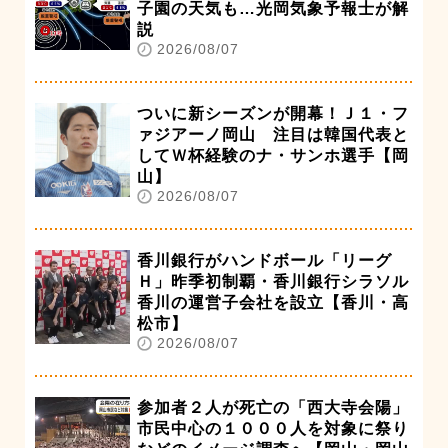
子園の天気も…光岡気象予報士が解
説
2026/08/07
ついに新シーズンが開幕！Ｊ１・フ
ァジアーノ岡山 注目は韓国代表と
してＷ杯経験のナ・サンホ選手【岡
山】
2026/08/07
香川銀行がハンドボール「リーグ
Ｈ」昨季初制覇・香川銀行シラソル
香川の運営子会社を設立【香川・高
松市】
2026/08/07
参加者２人が死亡の「西大寺会陽」
市民中心の１０００人を対象に祭り