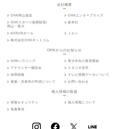
会社概要
OHK岡山放送
OHKエンタープライズ
OHKスポーツ振興財団/
新本社
岡山・香川
KURUNホール
ミルン
株式会社OHKネットコム
OHKからのお知らせ
OHKハウジング
青少年向け推奨番組
アナウンサー朗読会
スタジオ見学
採用情報
テレビ視聴データについて
後援・共催等の申請について
お問い合わせ
個人情報の取扱
情報セキュリティ
個人情報について
免責事項