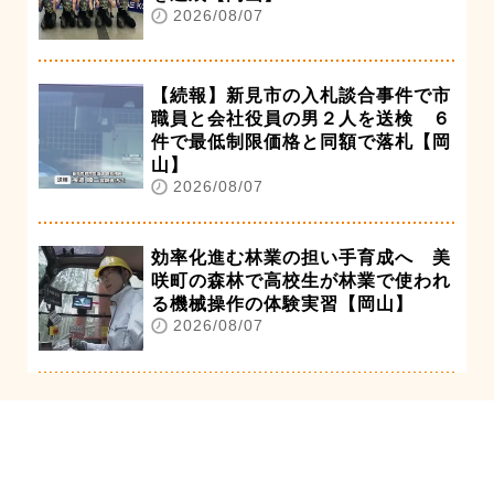
2026/08/07
【続報】新見市の入札談合事件で市
職員と会社役員の男２人を送検 ６
件で最低制限価格と同額で落札【岡
山】
2026/08/07
効率化進む林業の担い手育成へ 美
咲町の森林で高校生が林業で使われ
る機械操作の体験実習【岡山】
2026/08/07