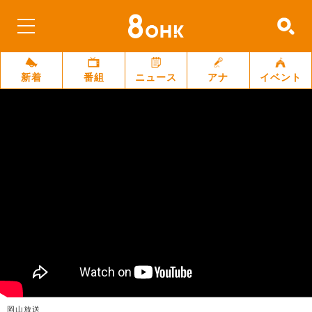
新着
番組
ニュース
アナ
イベント
岡山放送