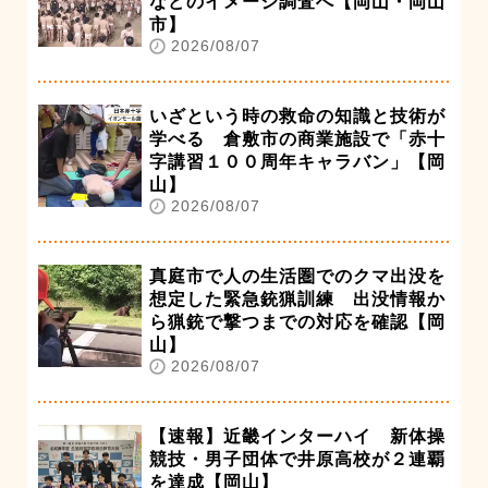
などのイメージ調査へ【岡山・岡山
市】
2026/08/07
いざという時の救命の知識と技術が
学べる 倉敷市の商業施設で「赤十
字講習１００周年キャラバン」【岡
山】
2026/08/07
真庭市で人の生活圏でのクマ出没を
想定した緊急銃猟訓練 出没情報か
ら猟銃で撃つまでの対応を確認【岡
山】
2026/08/07
【速報】近畿インターハイ 新体操
競技・男子団体で井原高校が２連覇
を達成【岡山】