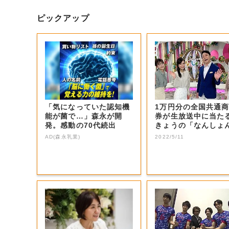
ピックアップ
「気になっていた認知機
1万円分の全国共通
能が菌で…」森永が開
券が生放送中に当た
発。感動の70代続出
きょうの「なんしょ
生電話クイズ」...
AD(森永乳業)
2022/5/11