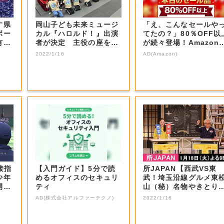
す県
岡山子ども未来ミュージ
「え、こんなセールや
ボー
カル『ハロルド！』出演
てたの？」80％OFF以
有望
者が決定 主役の座を射
が続々登場！Amazon
止めた感想は…...
本気が...
2022/1/16
AD(Amazon)
接指
【入門ガイド】5分で読
所JAPAN【西武VS東
少年
めるオフィスのセキュリ
武！埼玉沿線グルメ東
開催
ティ
山（秘）名物やきとり
秩父ホルモン...
AD(株式会社アルファーテクノ)
2022/1/16