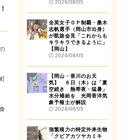
2026/08/05
！
全英女子ＯＰ制覇・桑木
志帆選手（岡山市出身）
が凱旋会見「これからも
キラキラできるように」
の
【岡山】
2026/08/05
【岡山・香川のお天
町
気】 ６日（木）は「夏
空続き 熱帯夜・猛暑」
水分補給を 光岡香洋気
象予報士が解説
食
2026/08/05
強繁殖力の特定外来生物
「クビアカツヤカミキ