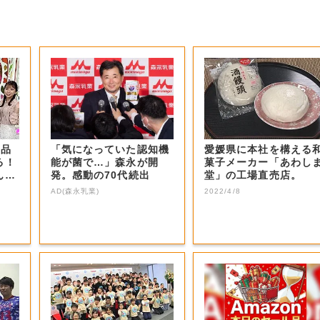
商品
「気になっていた認知機
愛媛県に本社を構える
る！
能が菌で…」森永が開
菓子メーカー「あわし
ん？
発。感動の70代続出
堂」の工場直売店。
AD(森永乳業)
2022/4/8