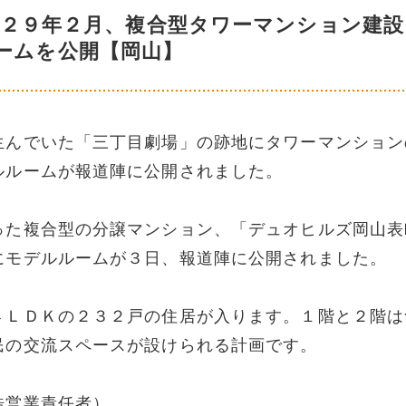
に２９年２月、複合型タワーマンション建設
ームを公開【岡山】
生んでいた「三丁目劇場」の跡地にタワーマンション
ルルームが報道陣に公開されました。
った複合型の分譲マンション、「デュオヒルズ岡山表
にモデルルームが３日、報道陣に公開されました。
４ＬＤＫの２３２戸の住居が入ります。１階と２階は
民の交流スペースが設けられる計画です。
浩営業責任者）