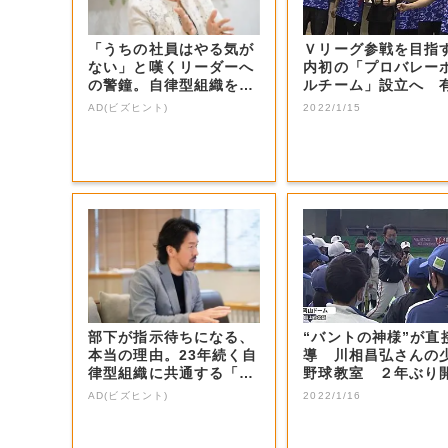
「うちの社員はやる気が
Ｖリーグ参戦を目指
ない」と嘆くリーダーへ
内初の「プロバレー
の警鐘。自律型組織をつ
ルチーム」設立へ 
くる前に外せな...
選手などの受け...
AD(ビズヒント)
2022/1/15
部下が指示待ちになる、
“バントの神様”が直
本当の理由。23年続く自
導 川相昌弘さんの
律型組織に共通する「3
野球教室 ２年ぶり
つの要素」
【岡山・岡山...
AD(ビズヒント)
2022/1/16