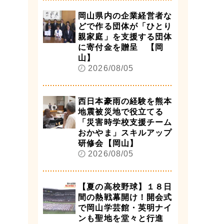
岡山県内の企業経営者な
どで作る団体が「ひとり
親家庭」を支援する団体
に寄付金を贈呈 【岡
山】
2026/08/05
西日本豪雨の経験を熊本
地震被災地で役立てる
「災害時学校支援チーム
おかやま」スキルアップ
研修会【岡山】
2026/08/05
【夏の高校野球】１８日
間の熱戦幕開け！開会式
で岡山学芸館・英明ナイ
ンも聖地を堂々と行進