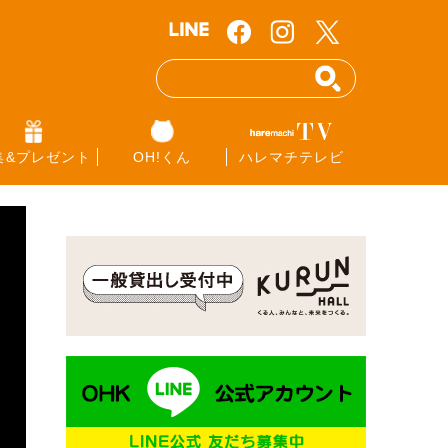
集&プレゼント
OH!くん
ハレマチテレビ