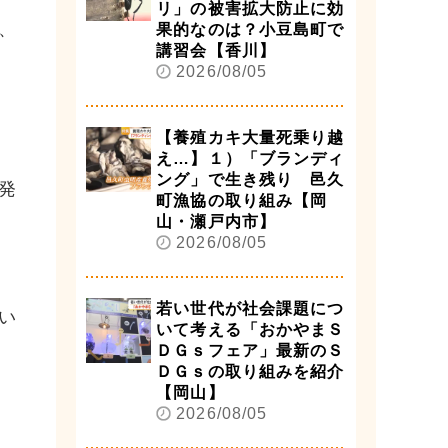
リ」の被害拡大防止に効
、
果的なのは？小豆島町で
講習会【香川】
2026/08/05
【養殖カキ大量死乗り越
え…】１）「ブランディ
ング」で生き残り 邑久
発
町漁協の取り組み【岡
山・瀬戸内市】
2026/08/05
若い世代が社会課題につ
い
いて考える「おかやまＳ
ＤＧｓフェア」最新のＳ
ＤＧｓの取り組みを紹介
【岡山】
2026/08/05