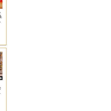
っ
上
の
松
＆