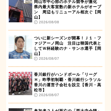
岡山市中心部のホテル競争が激化
県内最大客室数の新ホテルがオープ
ン 周辺もリニューアル相次ぐ【岡
山】
2026/08/08
ついに新シーズンが開幕！Ｊ１・フ
ァジアーノ岡山 注目は韓国代表と
してＷ杯経験のナ・サンホ選手【岡
山】
2026/08/07
香川銀行がハンドボール「リーグ
Ｈ」昨季初制覇・香川銀行シラソル
香川の運営子会社を設立【香川・高
松市】
2026/08/07
参加者２人が死亡の「西大寺会陽」