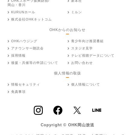
OHKスポーツ振興財団/
新本社
岡山・香川
KURUNホール
ミルン
株式会社OHKネットコム
OHKからのお知らせ
OHKハウジング
青少年向け推奨番組
アナウンサー朗読会
スタジオ見学
採用情報
テレビ視聴データについて
後援・共催等の申請について
お問い合わせ
個人情報の取扱
情報セキュリティ
個人情報について
免責事項
Copyright © OHK岡山放送