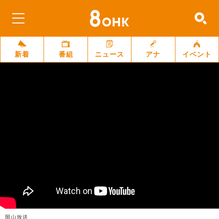
新着
番組
ニュース
アナ
イベント
岡山放送