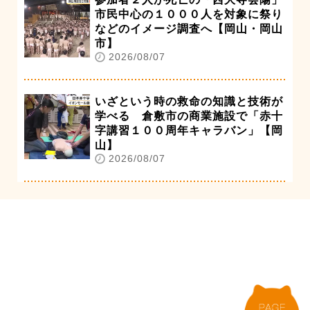
市民中心の１０００人を対象に祭り
などのイメージ調査へ【岡山・岡山
市】
2026/08/07
いざという時の救命の知識と技術が
学べる 倉敷市の商業施設で「赤十
字講習１００周年キャラバン」【岡
山】
2026/08/07