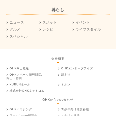
暮らし
ニュース
スポット
イベント
グルメ
レシピ
ライフスタイル
スペシャル
会社概要
OHK岡山放送
OHKエンタープライズ
OHKスポーツ振興財団/
新本社
岡山・香川
KURUNホール
ミルン
株式会社OHKネットコム
OHKからのお知らせ
OHKハウジング
青少年向け推奨番組
アナウンサー朗読会
スタジオ見学