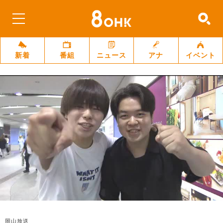
新着
番組
ニュース
アナ
イベント
岡山放送