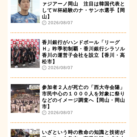
ァジアーノ岡山 注目は韓国代表と
してＷ杯経験のナ・サンホ選手【岡
山】
2026/08/07
香川銀行がハンドボール「リーグ
Ｈ」昨季初制覇・香川銀行シラソル
香川の運営子会社を設立【香川・高
松市】
2026/08/07
参加者２人が死亡の「西大寺会陽」
市民中心の１０００人を対象に祭り
などのイメージ調査へ【岡山・岡山
市】
2026/08/07
いざという時の救命の知識と技術が