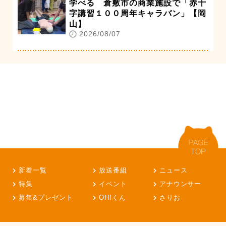
学べる 倉敷市の商業施設で「赤十
字講習１００周年キャラバン」【岡
山】
2026/08/07
新着一覧
放送番組
ニュース
特集
イベント
アナウンサー
募集&プレゼント
OH!くん
さりお