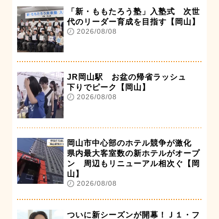
「新・ももたろう塾」入塾式 次世
代のリーダー育成を目指す【岡山】
2026/08/08
JR岡山駅 お盆の帰省ラッシュ
下りでピーク【岡山】
2026/08/08
岡山市中心部のホテル競争が激化
県内最大客室数の新ホテルがオープ
ン 周辺もリニューアル相次ぐ【岡
山】
2026/08/08
ついに新シーズンが開幕！Ｊ１・フ