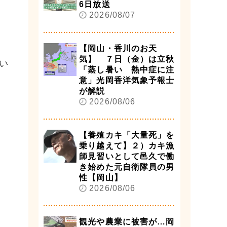
6日放送
2026/08/07
【岡山・香川のお天
気】 ７日（金）は立秋
い
「蒸し暑い 熱中症に注
意」光岡香洋気象予報士
が解説
2026/08/06
【養殖カキ「大量死」を
乗り越えて】２）カキ漁
師見習いとして邑久で働
き始めた元自衛隊員の男
性【岡山】
2026/08/06
観光や農業に被害が…岡