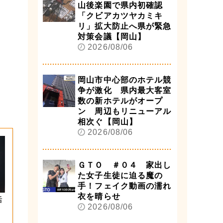
山後楽園で県内初確認
「クビアカツヤカミキ
リ」拡大防止へ県が緊急
対策会議【岡山】
2026/08/06
岡山市中心部のホテル競
争が激化 県内最大客室
数の新ホテルがオープ
ン 周辺もリニューアル
相次ぐ【岡山】
2026/08/06
ＧＴＯ ＃０４ 家出し
た女子生徒に迫る魔の
手！フェイク動画の濡れ
衣を晴らせ
活
2026/08/06