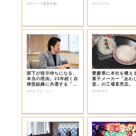
生電話クイズ」...
AD(ハーブ健康本舗)
2022/5/11
部下が指示待ちになる、
愛媛県に本社を構え
本当の理由。23年続く自
菓子メーカー「あわ
律型組織に共通する「3
堂」の工場直売店。
つの要素」
AD(ビズヒント)
2022/4/8