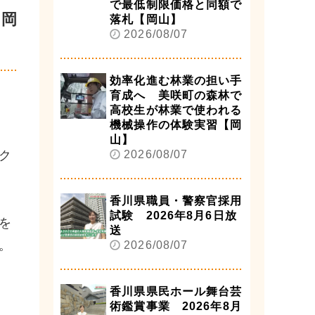
で最低制限価格と同額で
【岡
落札【岡山】
2026/08/07
効率化進む林業の担い手
育成へ 美咲町の森林で
高校生が林業で使われる
機械操作の体験実習【岡
山】
ク
2026/08/07
香川県職員・警察官採用
試験 2026年8月6日放
を
送
。
2026/08/07
香川県県民ホール舞台芸
術鑑賞事業 2026年8月