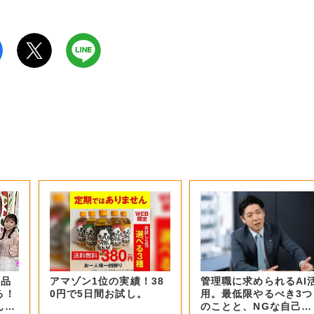
商品
アマゾン1位の実績！38
管理職に求められるAI
る！
0円で5日間お試し。
用。最低限やるべき3つ
ん？
のことと、NGな自己認