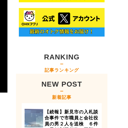
RANKING
記事ランキング
NEW POST
新着記事
【続報】新見市の入札談
合事件で市職員と会社役
員の男２人を送検 ６件