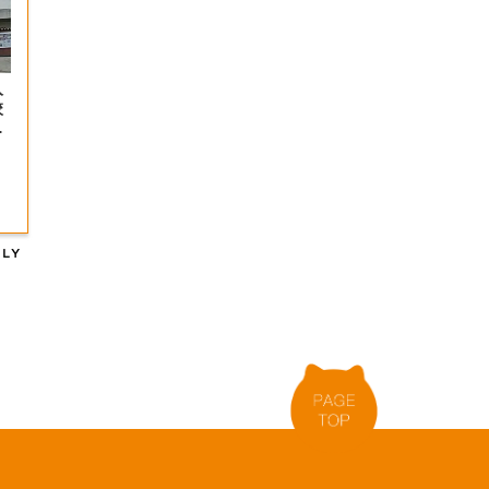
入
校
・