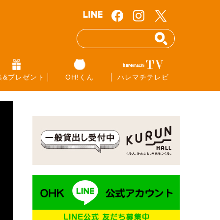
集&プレゼント
OH!くん
ハレマチテレビ