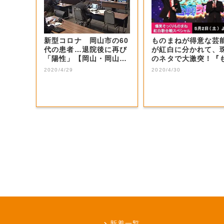
新型コロナ 岡山市の60
ものまねが得意な芸
代の患者…退院後に再び
が紅白に分かれて、
「陽性」【岡山・岡山
のネタで大激突！『
市】
まね紅白』でし...
2020/4/29
2020/4/30
新着一覧