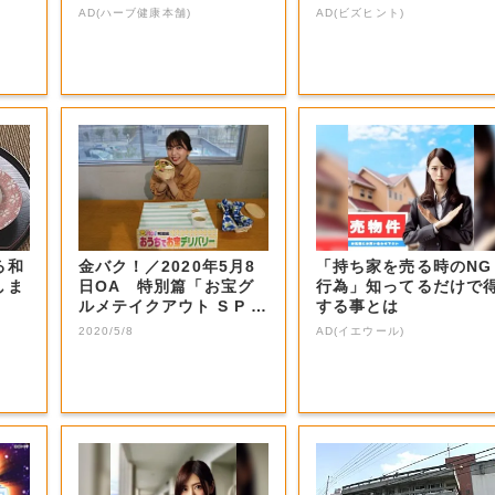
識
AD(ハーブ健康本舗)
AD(ビズヒント)
る和
金バク！／2020年5月8
「持ち家を売る時のNG
しま
日OA 特別篇「お宝グ
行為」知ってるだけで
ルメテイクアウト S P 第
する事とは
二弾...
2020/5/8
AD(イエウール)