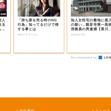
能人
「持ち家を売る時のNG
知人女性宅の敷地に侵
珠玉
行為」知ってるだけで得
の疑い…観音寺第一高
もの
する事とは
用務員の男逮捕【香川
観音寺市】
AD(イエウール)
2020/4/30
Recommended by
放送番組
ニュース