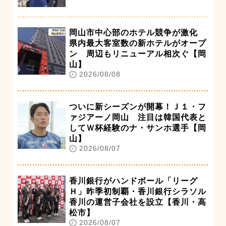
岡山市中心部のホテル競争が激化
県内最大客室数の新ホテルがオープ
ン 周辺もリニューアル相次ぐ【岡
山】
2026/08/08
ついに新シーズンが開幕！Ｊ１・フ
ァジアーノ岡山 注目は韓国代表と
してＷ杯経験のナ・サンホ選手【岡
山】
2026/08/07
香川銀行がハンドボール「リーグ
Ｈ」昨季初制覇・香川銀行シラソル
香川の運営子会社を設立【香川・高
松市】
2026/08/07