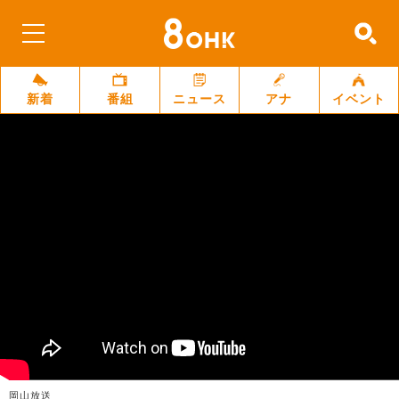
新着
番組
ニュース
アナ
イベント
岡山放送