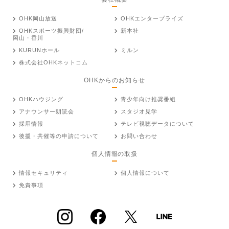
OHK岡山放送
OHKエンタープライズ
OHKスポーツ振興財団/
新本社
岡山・香川
KURUNホール
ミルン
株式会社OHKネットコム
OHKからのお知らせ
OHKハウジング
青少年向け推奨番組
アナウンサー朗読会
スタジオ見学
採用情報
テレビ視聴データについて
後援・共催等の申請について
お問い合わせ
個人情報の取扱
情報セキュリティ
個人情報について
免責事項