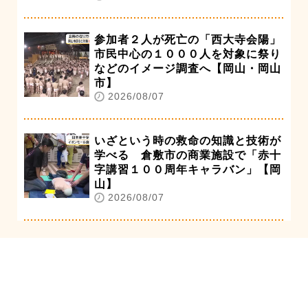
参加者２人が死亡の「西大寺会陽」
市民中心の１０００人を対象に祭り
などのイメージ調査へ【岡山・岡山
市】
2026/08/07
いざという時の救命の知識と技術が
学べる 倉敷市の商業施設で「赤十
字講習１００周年キャラバン」【岡
山】
2026/08/07