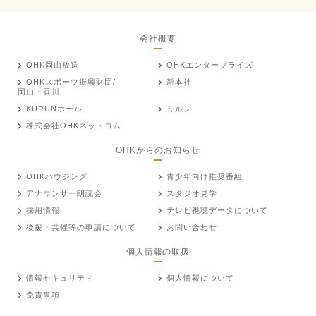
会社概要
OHK岡山放送
OHKエンタープライズ
OHKスポーツ振興財団/
新本社
岡山・香川
KURUNホール
ミルン
株式会社OHKネットコム
OHKからのお知らせ
OHKハウジング
青少年向け推奨番組
アナウンサー朗読会
スタジオ見学
採用情報
テレビ視聴データについて
後援・共催等の申請について
お問い合わせ
個人情報の取扱
情報セキュリティ
個人情報について
免責事項