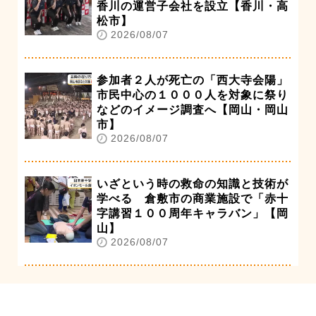
香川の運営子会社を設立【香川・高
松市】
2026/08/07
参加者２人が死亡の「西大寺会陽」
市民中心の１０００人を対象に祭り
などのイメージ調査へ【岡山・岡山
市】
2026/08/07
いざという時の救命の知識と技術が
学べる 倉敷市の商業施設で「赤十
字講習１００周年キャラバン」【岡
山】
2026/08/07