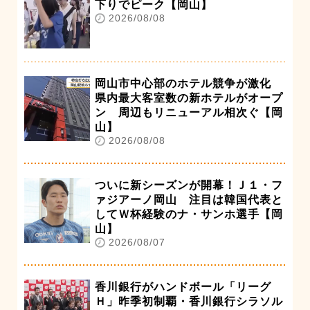
下りでピーク【岡山】
2026/08/08
岡山市中心部のホテル競争が激化
県内最大客室数の新ホテルがオープ
ン 周辺もリニューアル相次ぐ【岡
山】
2026/08/08
ついに新シーズンが開幕！Ｊ１・フ
ァジアーノ岡山 注目は韓国代表と
してＷ杯経験のナ・サンホ選手【岡
山】
2026/08/07
香川銀行がハンドボール「リーグ
Ｈ」昨季初制覇・香川銀行シラソル