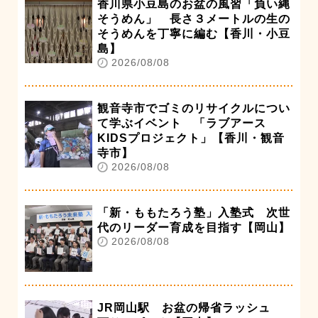
香川県小豆島のお盆の風習「負い縄
そうめん」 長さ３メートルの生の
そうめんを丁寧に編む【香川・小豆
島】
2026/08/08
観音寺市でゴミのリサイクルについ
て学ぶイベント 「ラブアース
KIDSプロジェクト」【香川・観音
寺市】
2026/08/08
「新・ももたろう塾」入塾式 次世
代のリーダー育成を目指す【岡山】
2026/08/08
JR岡山駅 お盆の帰省ラッシュ