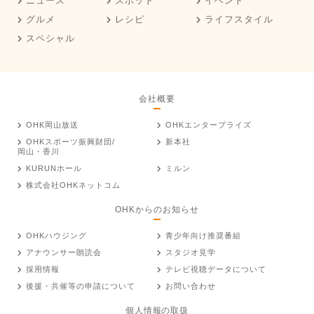
ニュース
スポット
イベント
グルメ
レシピ
ライフスタイル
スペシャル
会社概要
OHK岡山放送
OHKエンタープライズ
OHKスポーツ振興財団/
新本社
岡山・香川
KURUNホール
ミルン
株式会社OHKネットコム
OHKからのお知らせ
OHKハウジング
青少年向け推奨番組
アナウンサー朗読会
スタジオ見学
採用情報
テレビ視聴データについて
後援・共催等の申請について
お問い合わせ
個人情報の取扱