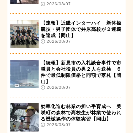
2026/08/07
【速報】近畿インターハイ 新体操
競技・男子団体で井原高校が２連覇
を達成【岡山】
2026/08/07
【続報】新見市の入札談合事件で市
職員と会社役員の男２人を送検 ６
件で最低制限価格と同額で落札【岡
山】
2026/08/07
効率化進む林業の担い手育成へ 美
咲町の森林で高校生が林業で使われ
る機械操作の体験実習【岡山】
2026/08/07