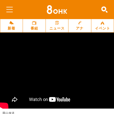
新着
番組
ニュース
アナ
イベント
岡山放送