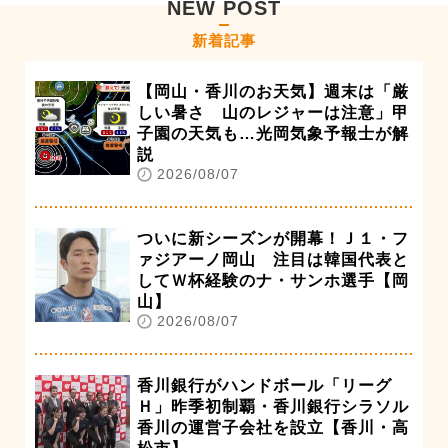
NEW POST
新着記事
【岡山・香川のお天気】週末は「厳
しい暑さ 山のレジャーは注意」甲
子園の天気も…光岡気象予報士が解
説
2026/08/07
ついに新シーズンが開幕！Ｊ１・フ
ァジアーノ岡山 注目は韓国代表と
してＷ杯経験のナ・サンホ選手【岡
山】
2026/08/07
香川銀行がハンドボール「リーグ
Ｈ」昨季初制覇・香川銀行シラソル
香川の運営子会社を設立【香川・高