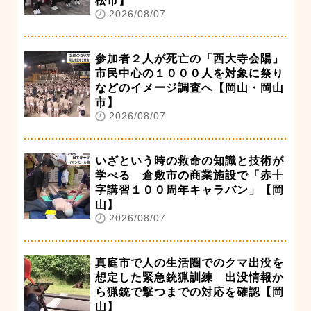
松市】
2026/08/07
参加者２人が死亡の「西大寺会陽」
市民中心の１０００人を対象に祭り
などのイメージ調査へ【岡山・岡山
市】
2026/08/07
いざという時の救命の知識と技術が
学べる 倉敷市の商業施設で「赤十
字講習１００周年キャラバン」【岡
山】
2026/08/07
真庭市で人の生活圏でのクマ出没を
想定した緊急銃猟訓練 出没情報か
ら猟銃で撃つまでの対応を確認【岡
山】