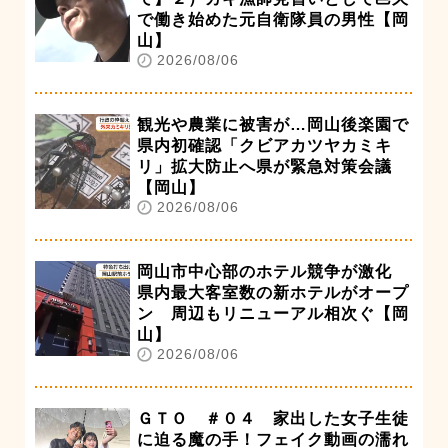
で働き始めた元自衛隊員の男性【岡
山】
2026/08/06
観光や農業に被害が…岡山後楽園で
県内初確認「クビアカツヤカミキ
リ」拡大防止へ県が緊急対策会議
【岡山】
2026/08/06
岡山市中心部のホテル競争が激化
県内最大客室数の新ホテルがオープ
ン 周辺もリニューアル相次ぐ【岡
山】
2026/08/06
ＧＴＯ ＃０４ 家出した女子生徒
に迫る魔の手！フェイク動画の濡れ