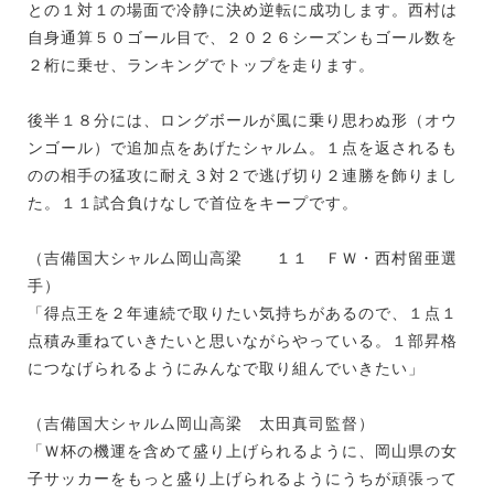
との１対１の場面で冷静に決め逆転に成功します。西村は
自身通算５０ゴール目で、２０２６シーズンもゴール数を
２桁に乗せ、ランキングでトップを走ります。
後半１８分には、ロングボールが風に乗り思わぬ形（オウ
ンゴール）で追加点をあげたシャルム。１点を返されるも
のの相手の猛攻に耐え３対２で逃げ切り２連勝を飾りまし
た。１１試合負けなしで首位をキープです。
（吉備国大シャルム岡山高梁 １１ ＦＷ・西村留亜選
手）
「得点王を２年連続で取りたい気持ちがあるので、１点１
点積み重ねていきたいと思いながらやっている。１部昇格
につなげられるようにみんなで取り組んでいきたい」
（吉備国大シャルム岡山高梁 太田真司監督）
「Ｗ杯の機運を含めて盛り上げられるように、岡山県の女
子サッカーをもっと盛り上げられるようにうちが頑張って