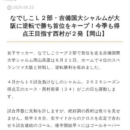
2026.06.22
なでしこＬ２部・吉備国大シャルムが大
阪に逆転で勝ち首位をキープ！今季も得
点王目指す西村が２発【岡山】
女子サッカー、なでしこリーグ２部で首位を走る吉備国際
大学シャルム岡山高梁は６月２１日、ホームで４位のスペ
ランツァ大阪と対戦し、逆転勝利を収めました。
４月から１０試合負けなしのシャルム。２０２５シーズン
得点王のエース・西村留亜（２４）がこの日も躍動しま
す。
試合序盤に先制を許しますが、絶好調の西村は焦りを見せ
ません。前半３８分、右サイドからのクロスを左足で合わ
せ５試合連続のゴール。後半開始早々にはゴールキーパー