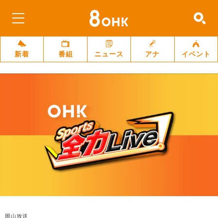
新着
番組
ニュース
アナ
イベント
岡山放送