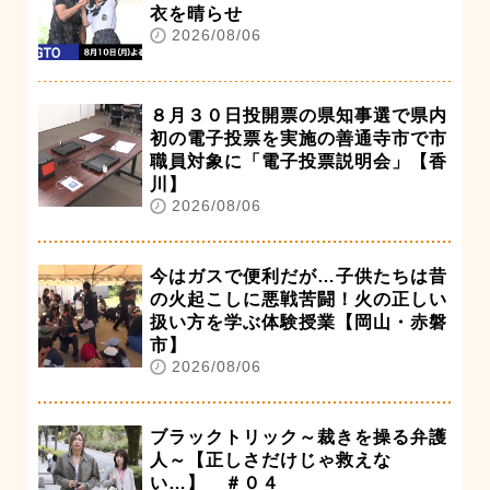
衣を晴らせ
2026/08/06
８月３０日投開票の県知事選で県内
初の電子投票を実施の善通寺市で市
職員対象に「電子投票説明会」【香
川】
2026/08/06
今はガスで便利だが…子供たちは昔
の火起こしに悪戦苦闘！火の正しい
扱い方を学ぶ体験授業【岡山・赤磐
市】
2026/08/06
ブラックトリック～裁きを操る弁護
人～【正しさだけじゃ救えな
い…】 ＃０４